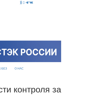
K-БЕЗ
О НАС
ти контроля за