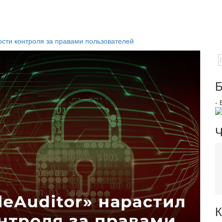
ости контроля за правами пользователей
Б
-
Ч
К