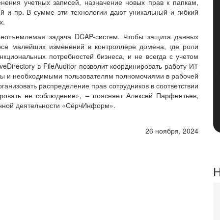
енения учетных записей, назначение новых прав к папкам,
й и пр. В сумме эти технологии дают уникальный и гибкий
х.
неотъемлемая задача DCAP-систем. Чтобы защита данных
урсе малейших изменений в контроллере домена, где роли
нкциональных потребностей бизнеса, и не всегда с учетом
eDirectory в FileAuditor позволит координировать работу ИТ
ты и необходимыми пользователям полномочиями в рабочей
рганизовать распределение прав сотрудников в соответствии
ировать ее соблюдение», – поясняет Алексей Парфентьев,
онной деятельности «СёрчИнформ».
26 ноября, 2024
Н