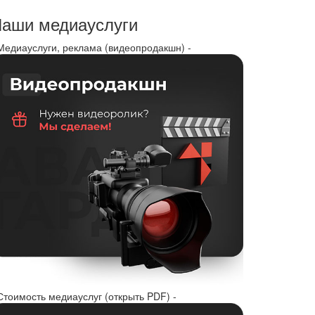
аши медиауслуги
 Медиауслуги, реклама (видеопродакшн) -
Стоимость медиауслуг (открыть PDF) -