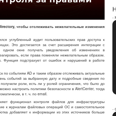
Н
-
irectory, чтобы отслеживать нежелательные изменения
.
лся углубленный аудит пользовательских прав доступа к
щах. Это достигается за счет расширения интеграции с
т в одном окне получать уведомления об изменениях в
еагировать, если права поменяли нежелательным образом.
. Функция подстрахует от ошибок и нарушений в работе
иск по событиям AD и таким образом отслеживать актуальные
ень событий за выбранную дату и подробные сведения по
 получили роли, есть ли у ролей ограничения, что было до
можно настроить политики безопасности в AlertCenter, тогда
атически, в т. ч. по email.
полняет функционал контроля файлов для инфраструктуры
ение к журналам файловых операций ОС и самостоятельное
- 
отка добавляет к информации из этих источников больше