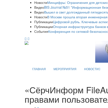
Новости
Минцифры: Ограничения для детских
Видео
BIS Journal №51 "Информационная без
Видео
Вышел в свет долгожданный пятидесяты
Новости
В Москве прошла вторая инженерная
Публикации
Цифровой рубль. Ключевые аспек
Публикации
Опорная инфраструктура банков в
События
Конференция по сетевой безопаснос
ГЛАВНАЯ
МЕРОПРИЯТИЯ
НОВОСТИ
«СёрчИнформ FileAu
правами пользоват