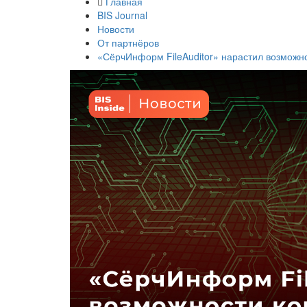
Главная
BIS Journal
Новости
От партнёров
«СёрчИнформ FileAuditor» нарастил возможн