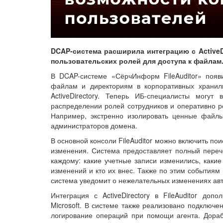
DCAP-система расширила интеграцию с ActiveD
пользовательских ролей для доступа к файлам
В DCAP-системе «СёрчИнформ FileAuditor» появи
файлам и директориям в корпоративных хранили
ActiveDirectory. Теперь ИБ-специалисты могу
распределении ролей сотрудников и оперативно р
Например, экстренно изолировать ценные файлы
администраторов домена.
В основной консоли FileAuditor можно включить по
изменения. Система предоставляет полный переч
каждому: какие учетные записи изменились, какие
изменений и кто их внес. Также по этим событиям 
система уведомит о нежелательных изменениях автом
Интеграция с ActiveDirectory в FileAuditor до
Microsoft. В системе также реализовано подключ
логирование операций при помощи агента. Дораб