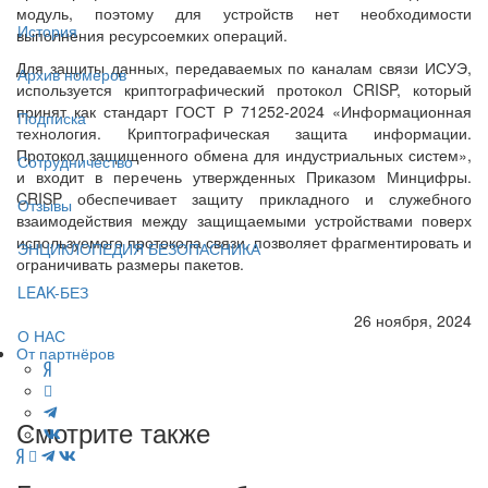
модуль, поэтому для устройств нет необходимости
История
выполнения ресурсоемких операций.
Для защиты данных, передаваемых по каналам связи ИСУЭ,
Архив номеров
используется криптографический протокол CRISP, который
принят как стандарт ГОСТ Р 71252-2024 «Информационная
Подписка
технология. Криптографическая защита информации.
Протокол защищенного обмена для индустриальных систем»,
Сотрудничество
и входит в перечень утвержденных Приказом Минцифры.
CRISP обеспечивает защиту прикладного и служебного
Отзывы
взаимодействия между защищаемыми устройствами поверх
используемого протокола связи, позволяет фрагментировать и
ЭНЦИКЛОПЕДИЯ БЕЗОПАСНИКА
ограничивать размеры пакетов.
LEAK-БЕЗ
26 ноября, 2024
О НАС
От партнёров
Смотрите также