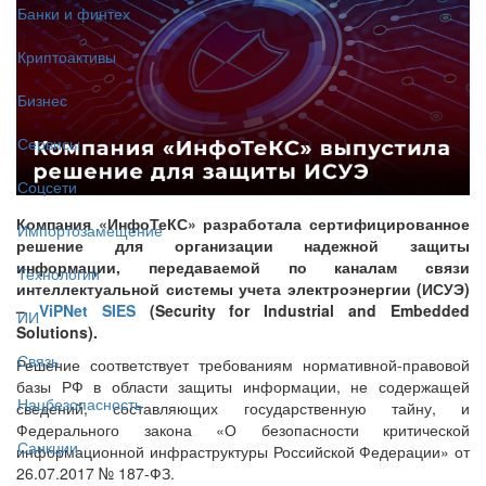
Банки и финтех
Криптоактивы
Бизнес
Сервисы
Соцсети
Компания «ИнфоТеКС» разработала сертифицированное
Импортозамещение
решение для организации надежной защиты
информации, передаваемой по каналам связи
Технологии
интеллектуальной системы учета электроэнергии (ИСУЭ)
–
ViPNet SIES
(Security for Industrial and Embedded
ИИ
Solutions).
Связь
Решение соответствует требованиям нормативной-правовой
базы РФ в области защиты информации, не содержащей
Нацбезопасность
сведений, составляющих государственную тайну, и
Федерального закона «О безопасности критической
Санкции
информационной инфраструктуры Российской Федерации» от
26.07.2017 № 187-ФЗ.