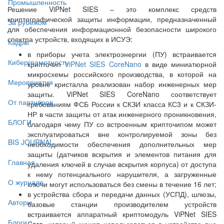
Промышленность
Решение ViPNet SIES – это комплекс средств
криптографической защиты информации, предназначенный
За рубежом
для обеспечения информационной безопасности широкого
спектра устройств, входящих в ИСУЭ:
Кадры
в приборы учета электроэнергии (ПУ) встраивается
Киберграмотность
крипточип
ViPNet SIES CoreNano
в виде миниатюрной
микросхемы российского производства, в которой на
Мероприятия
уровне кристалла реализован набор инженерных мер
защиты. ViPNet SIES CoreNano соответствует
От партнёров
требованиям ФСБ России к СКЗИ класса КС3 и к СКЗИ-
НР в части защиты от атак инженерного проникновения,
БЛОГИ
благодаря чему ПУ со встроенным крипточипом может
эксплуатироваться вне контролируемой зоны без
BIS JOURNAL
необходимости обеспечения дополнительных мер
защиты (датчиков вскрытия и элементов питания для
Главная
удаления ключей в случае вскрытия корпуса) от доступа
к нему потенциального нарушителя, а загруженные
О журнале
ключи могут использоваться без смены в течение 16 лет;
в устройства сбора и передачи данных (УСПД), шлюзы,
Авторы
базовые станции производителем устройств
встраивается аппаратный криптомодуль ViPNet SIES
Блоги
Core, который может использоваться в устройстве вне