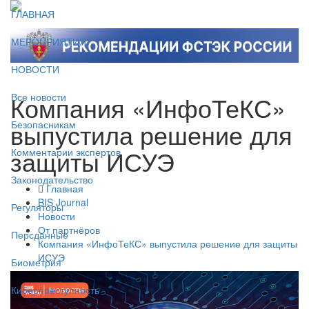
ГЛАВНАЯ
МЕРОПРИЯТИЯ
НОВОСТИ
Компания «ИнфоТеКС»
Все новости
выпустила решение для
Безопасникам
защиты ИСУЭ
Комментарии экспертов
Законодательство
Главная
BIS Journal
Регуляторы
Новости
От партнёров
Персданные
Компания «ИнфоТеКС» выпустила решение для защиты
ИСУЭ
Биометрия
Киберпреступность