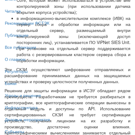
контролируемой зоны (при использовании датчика
Читалка
вскрытия корпуса устройства);
в информационно-вычислительном комплексе (ИВК) на
Рекомендации ФСТЭК
сервер сбора и обработки информации или на
отдельный сервер, размещаемый внутри
Публикации
контролируемой зоны (исключающей доступ
посторонних лиц), устанавливается ПО ViPNet SIES Unit.
Все публикации
При установке на отдельный сервер поддерживается
работа с резервированным кластером сервера сбора и
О главном
обработки информации.
Эти СКЗИ осуществляют шифрование отправляемых и
Регуляторы
расшифрование принимаемых данных на защищаемых
устройствах и проверку целостности полученных данных.
Банки
Решение для защиты информации в ИСЭУ обладает рядом
Угрозы и решения
преимуществ. Разработчикам не требуется разбираться в
криптографии, все криптографические операции вынесены в
Инфраструктура
отдельный модуль и доступны по API. Использование
сертифицированных СКЗИ не требует сертификации
Деловые мероприятия
устройств, получения лицензии на их разработку и
производство, достаточно оценки влияния.
Субъекты
Криптографическими вычислениями занимается отдельный