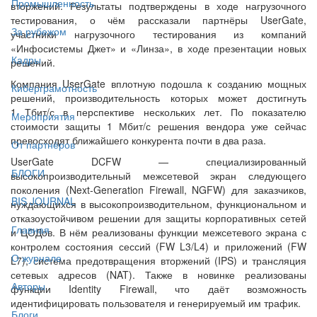
Промышленность
вторжений. Результаты подтверждены в ходе нагрузочного
тестирования, о чём рассказали партнёры UserGate,
За рубежом
участники нагрузочного тестирования из компаний
«Инфосистемы Джет» и «Линза», в ходе презентации новых
Кадры
решений.
Компания UserGate вплотную подошла к созданию мощных
Киберграмотность
решений, производительность которых может достигнуть
1 Тбит/с в перспективе нескольких лет. По показателю
Мероприятия
стоимости защиты 1 Мбит/с решения вендора уже сейчас
превосходят ближайшего конкурента почти в два раза.
От партнёров
UserGate DCFW — специализированный
БЛОГИ
высокопроизводительный межсетевой экран следующего
поколения (Next-Generation Firewall, NGFW) для заказчиков,
BIS JOURNAL
нуждающихся в высокопроизводительном, функциональном и
отказоустойчивом решении для защиты корпоративных сетей
Главная
и ЦОДов. В нём реализованы функции межсетевого экрана с
контролем состояния сессий (FW L3/L4) и приложений (FW
О журнале
L7), система предотвращения вторжений (IPS) и трансляция
сетевых адресов (NAT). Также в новинке реализованы
Авторы
функции Identity Firewall, что даёт возможность
идентифицировать пользователя и генерируемый им трафик.
Блоги