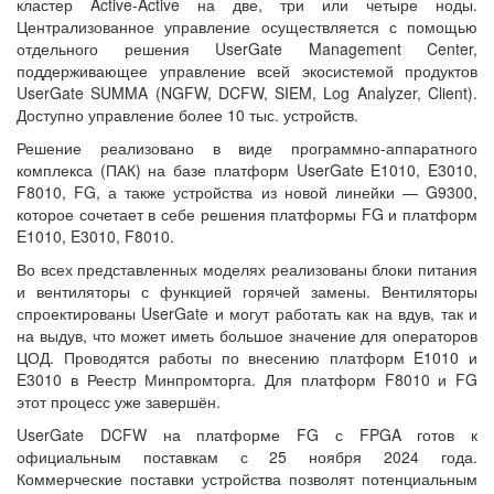
кластер Active-Active на две, три или четыре ноды.
Централизованное управление осуществляется с помощью
отдельного решения UserGate Management Center,
поддерживающее управление всей экосистемой продуктов
UserGate SUMMA (NGFW, DCFW, SIEM, Log Analyzer, Client).
Доступно управление более 10 тыс. устройств.
Решение реализовано в виде программно-аппаратного
комплекса (ПАК) на базе платформ UserGate E1010, E3010,
F8010, FG, а также устройства из новой линейки — G9300,
которое сочетает в себе решения платформы FG и платформ
E1010, E3010, F8010.
Во всех представленных моделях реализованы блоки питания
и вентиляторы с функцией горячей замены. Вентиляторы
спроектированы UserGate и могут работать как на вдув, так и
на выдув, что может иметь большое значение для операторов
ЦОД. Проводятся работы по внесению платформ E1010 и
E3010 в Реестр Минпромторга. Для платформ F8010 и FG
этот процесс уже завершён.
UserGate DCFW на платформе FG с FPGA готов к
официальным поставкам с 25 ноября 2024 года.
Коммерческие поставки устройства позволят потенциальным