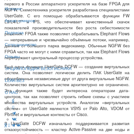
первого в России аппаратного ускорителя на базе FPGA для
История
NGFW. Схемотехника ускорителя разработана специалистами
UserGate. С его помощью обрабатываются функции FW
Архив номеров
L3/L4/L7* и IPS, что обеспечивает качественный скачок
показателей производительности без роста себестоимости
Подписка
решения. FPGA также позволяет обрабатывать Elephant Flows
— непрерывные и чрезвычайно объёмные потоки, например,
Сотрудничество
данные от большого парка видеокамер. Обычные NGFW без
FPGA часто не могут с ними справиться, так как Elephant Flows
Отзывы
перегружают центральный процессор устройства.
Ещё одна функция UserGate DCFW — создание виртуальных
ЭНЦИКЛОПЕДИЯ БЕЗОПАСНИКА
систем. Она позволяет логически делить ПАК UserGate на
обособленные независимые друг от друга виртуальные NGFW.
LEAK-БЕЗ
Количество виртуальных систем архитектурно не ограничено.
Эта функция также будет интересна операторам дата-
О НАС
центров, так как позволяет строить гибкие схемы с участием
множества виртуальных устройств. Аналогом «виртуальных
систем» от UserGate являются VSYS от Palo Alto, VDOM от
Fortinet и виртуальные контексты от Cisco.
В UserGate DCFW изначально поддерживается развитая
отказоустойчивость — кластер Active-Passive на две ноды и