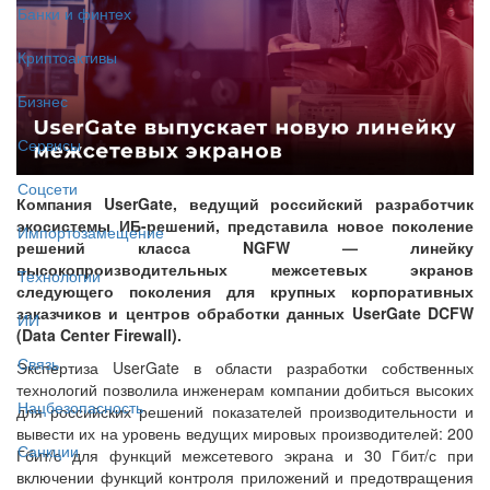
Банки и финтех
Криптоактивы
Бизнес
Сервисы
Соцсети
Компания UserGate, ведущий российский разработчик
экосистемы ИБ-решений, представила новое поколение
Импортозамещение
решений класса NGFW — линейку
высокопроизводительных межсетевых экранов
Технологии
следующего поколения для крупных корпоративных
заказчиков и центров обработки данных UserGate DCFW
ИИ
(Data Center Firewall).
Связь
Экспертиза UserGate в области разработки собственных
технологий позволила инженерам компании добиться высоких
Нацбезопасность
для российских решений показателей производительности и
вывести их на уровень ведущих мировых производителей: 200
Санкции
Гбит/с для функций межсетевого экрана и 30 Гбит/с при
включении функций контроля приложений и предотвращения