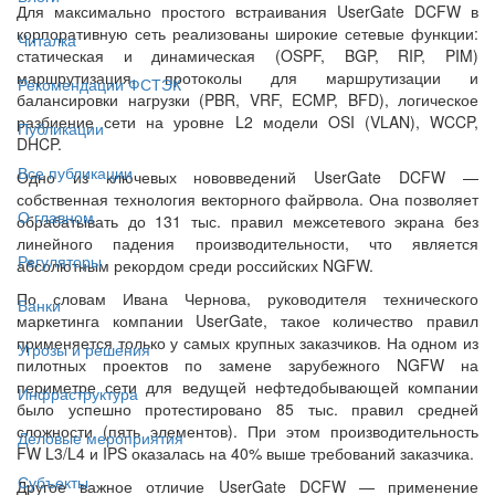
Для максимально простого встраивания UserGate DCFW в
корпоративную сеть реализованы широкие сетевые функции:
Читалка
статическая и динамическая (OSPF, BGP, RIP, PIM)
маршрутизация, протоколы для маршрутизации и
Рекомендации ФСТЭК
балансировки нагрузки (PBR, VRF, ECMP, BFD), логическое
разбиение сети на уровне L2 модели OSI (VLAN), WCCP,
Публикации
DHCP.
Все публикации
Одно из ключевых нововведений UserGate DCFW —
собственная технология векторного файрвола. Она позволяет
О главном
обрабатывать до 131 тыс. правил межсетевого экрана без
линейного падения производительности, что является
Регуляторы
абсолютным рекордом среди российских NGFW.
По словам Ивана Чернова, руководителя технического
Банки
маркетинга компании UserGate, такое количество правил
применяется только у самых крупных заказчиков. На одном из
Угрозы и решения
пилотных проектов по замене зарубежного NGFW на
периметре сети для ведущей нефтедобывающей компании
Инфраструктура
было успешно протестировано 85 тыс. правил средней
сложности (пять элементов). При этом производительность
Деловые мероприятия
FW L3/L4 и IPS оказалась на 40% выше требований заказчика.
Субъекты
Другое важное отличие UserGate DCFW — применение