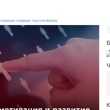
осслужащих подведут под платформу
Б
-
Ч
К