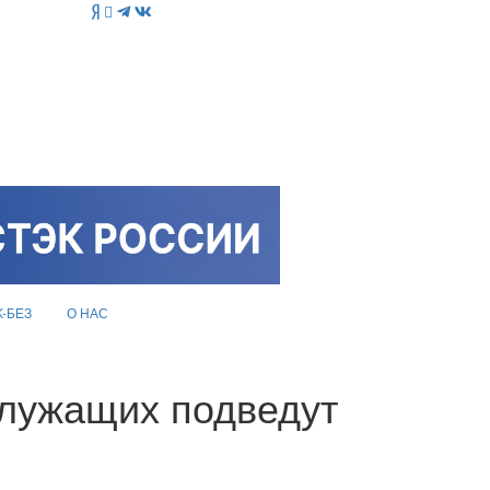
K-БЕЗ
О НАС
служащих подведут