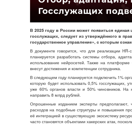
В 2025 году в России может появиться едина
госслужащих, следует из утверждённого в пр
государственное управление», с которым озна
В документе говорится, что для реализации HR-с
планируется разработать системы отбора, адапта
использование нейросетей. Также на платформе 
внесут достижения и компетенции сотрудника.
В следующем году планируется подключить 1% орга
которую будет использовать 0,5% госслужащих, ут
уже 60% органов власти и 50% чиновников. На 
направить 8 млрд рублей.
Опрошенные изданием эксперты предполагают, 
расходов на подобные структуры и повышения проз
её интеграцией в существующую экосистему ресур
часто становятся объектами хакерских атак, поско