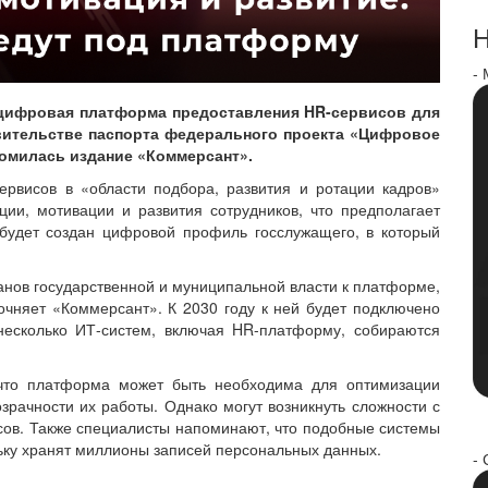
Н
-
я цифровая платформа предоставления HR-сервисов для
авительстве паспорта федерального проекта «Цифровое
комилась издание «Коммерсант».
ервисов в «области подбора, развития и ротации кадров»
ции, мотивации и развития сотрудников, что предполагает
будет создан цифровой профиль госслужащего, в который
нов государственной и муниципальной власти к платформе,
очняет «Коммерсант». К 2030 году к ней будет подключено
несколько ИТ-систем, включая HR-платформу, собираются
что платформа может быть необходима для оптимизации
рачности их работы. Однако могут возникнуть сложности с
сов. Также специалисты напоминают, что подобные системы
льку хранят миллионы записей персональных данных.
- 