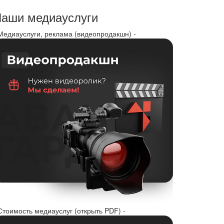
аши медиауслуги
 Медиауслуги, реклама (видеопродакшн) -
Стоимость медиауслуг (открыть PDF) -