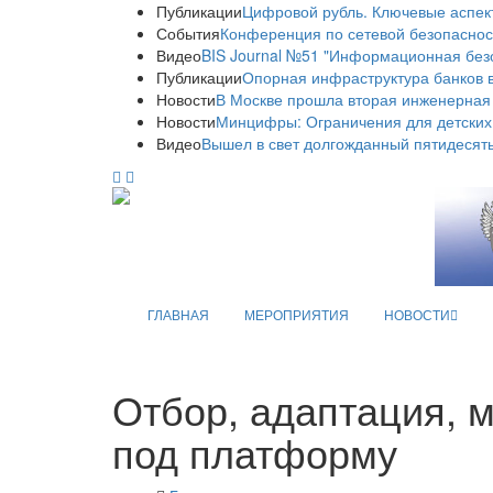
Публикации
Цифровой рубль. Ключевые аспек
События
Конференция по сетевой безопаснос
Видео
BIS Journal №51 "Информационная без
Публикации
Опорная инфраструктура банков в
Новости
В Москве прошла вторая инженерная
Новости
Минцифры: Ограничения для детских
Видео
Вышел в свет долгожданный пятидесяты
ГЛАВНАЯ
МЕРОПРИЯТИЯ
НОВОСТИ
Отбор, адаптация, 
под платформу