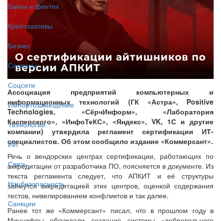
Банки и финтех
Криптоактивы
Бизнес
Сервисы
Соцсети
Ассоциация предприятий компьютерных и
информационных технологий (ГК «Астра», Positive
Импортозамещение
Technologies, «СёрчИнформ», «Лаборатория
Касперского», «ИнфоТеКС», «Яндекс», VK, 1С и другие
Технологии
компании) утвердила регламент сертификации ИТ-
специалистов. Об этом сообщило издание «Коммерсант».
ИИ
Речь о вендорских центрах сертификации, работающих по
Связь
аккредитации от разработчика ПО, поясняется в документе. Из
текста регламента следует, что АПКИТ и её структуры
Нацбезопасность
займутся аккредитацией этих центров, оценкой содержания
тестов, нивелированием конфликтов и так далее.
Санкции
Ранее тот же «Коммерсант» писал, что в прошлом году в
Минцифры обсуждали создание системы «добровольного