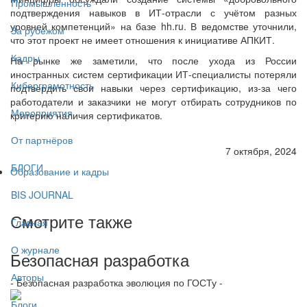
Промышленность
подтверждения навыков в ИТ-отрасли с учётом разных
уровней компетенций» на базе hh.ru. В ведомстве уточнили,
За рубежом
что этот проект не имеет отношения к инициативе АПКИТ.
Кадры
На рынке же заметили, что после ухода из России
иностранных систем сертификации ИТ-специалисты потеряли
Киберграмотность
подтвердить свои навыки через сертификацию, из-за чего
работодатели и заказчики не могут отбирать сотрудников по
Мероприятия
критерию наличия сертификатов.
От партнёров
7 октября, 2024
БЛОГИ
Образование и кадры
BIS JOURNAL
Смотрите также
Главная
О журнале
Безопасная разработка
Авторы
- Безопасная разработка эволюция по ГОСТу -
Блоги