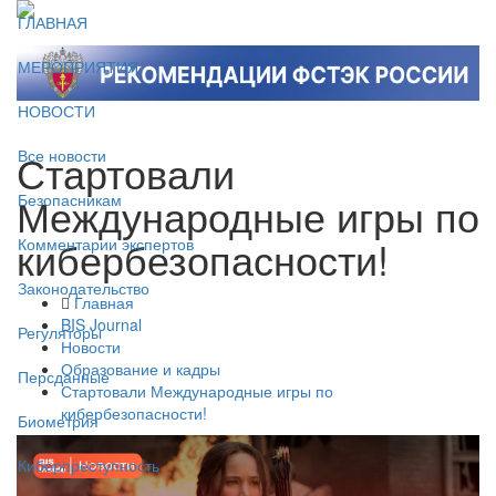
ГЛАВНАЯ
МЕРОПРИЯТИЯ
НОВОСТИ
Стартовали
Все новости
Международные игры по
Безопасникам
кибербезопасности!
Комментарии экспертов
Законодательство
Главная
BIS Journal
Регуляторы
Новости
Образование и кадры
Персданные
Стартовали Международные игры по
кибербезопасности!
Биометрия
Киберпреступность