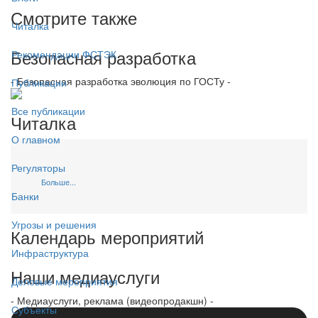
Смотрите также
Читалка
Безопасная разработка
Рекомендации ФСТЭК
- Безопасная разработка эволюция по ГОСТу -
Публикации
Все публикации
Читалка
О главном
Регуляторы
Больше...
Банки
Угрозы и решения
Календарь мероприятий
Инфраструктура
Наши медиауслуги
Деловые мероприятия
- Медиауслуги, реклама (видеопродакшн) -
Субъекты