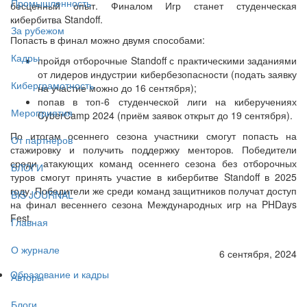
Промышленность
бесценный опыт. Финалом Игр станет студенческая
кибербитва Standoff.
За рубежом
Попасть в финал можно двумя способами:
Кадры
пройдя отборочные Standoff с практическими заданиями
от лидеров индустрии кибербезопасности (подать заявку
Киберграмотность
на участие можно до 16 сентября);
попав в топ-6 студенческой лиги на киберучениях
Мероприятия
CyberCamp 2024 (приём заявок открыт до 19 сентября).
По итогам осеннего сезона участники смогут попасть на
От партнёров
стажировку и получить поддержку менторов. Победители
среди атакующих команд осеннего сезона без отборочных
БЛОГИ
туров смогут принять участие в кибербитве Standoff в 2025
году. Победители же среди команд защитников получат доступ
BIS JOURNAL
на финал весеннего сезона Международных игр на PHDays
Fest.
Главная
О журнале
6 сентября, 2024
Образование и кадры
Авторы
Блоги