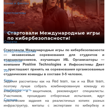
Банки и финтех
Криптоактивы
Бизнес
Сервисы
Соцсети
Стартовали Международные игры по кибербезопасности
Импортозамещение
— независимые соревнования для студентов и
старшеклассников, изучающих ИБ. Организаторы —
Технологии
компании Positive Technologies и Инфосистемы Джет
— приглашают принять на соревнования организованные
ИИ
студенческие команды в составе 3-5 человек.
Связь
Задания рассчитаны как на Red team, так и на Blue team,
поэтому лучше собрать комбинированную команду из
Нацбезопасность
атакующих и защитников, рекомендуют специалисты.
Участников, прошедших отборочные испытания, ждут
Санкции
практические задания на реалистичных копиях разных
инфраструктур, митапы с экспертами по кибербезу и