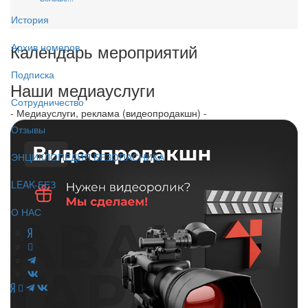
История
Календарь мероприятий
Архив номеров
Подписка
Наши медиауслуги
Сотрудничество
- Медиауслуги, реклама (видеопродакшн) -
Отзывы
ЭНЦИКЛОПЕДИЯ БЕЗОПАСНИКА
LEAK-БЕЗ
О НАС