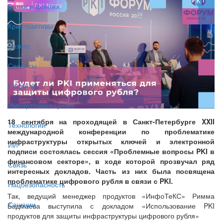
Банки и финтех
Криптоактивы
Бизнес
Сервисы
Соцсети
Импортозамещение
18 сентября на проходящей в Санкт-Петербурге XXII
Технологии
международной конференции по проблематике
инфраструктуры открытых ключей и электронной
ИИ
подписи состоялась сессия «Проблемные вопросы PKI в
финансовом секторе», в ходе которой прозвучал ряд
Связь
интересных докладов. Часть из них была посвящена
проблематике цифрового рубля в связи с PKI.
Нацбезопасность
Так, ведущий менеджер продуктов «ИнфоТеКС» Римма
Санкции
Бадмаева выступила с докладом «Использование PKI
продуктов для защиты инфраструктуры цифрового рубля»