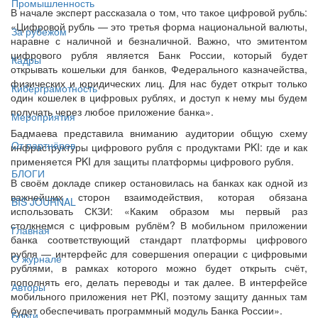
Промышленность
В начале эксперт рассказала о том, что такое цифровой рубль:
«Цифровой рубль — это третья форма национальной валюты,
За рубежом
наравне с наличной и безналичной. Важно, что эмитентом
цифрового рубля является Банк России, который будет
Кадры
открывать кошельки для банков, Федерального казначейства,
физических и юридических лиц. Для нас будет открыт только
Киберграмотность
один кошелек в цифровых рублях, и доступ к нему мы будем
получать через любое приложение банка».
Мероприятия
Бадмаева представила вниманию аудитории общую схему
От партнёров
инфраструктуры цифрового рубля с продуктами PKI: где и как
применяется PKI для защиты платформы цифрового рубля.
БЛОГИ
В своём докладе спикер остановилась на банках как одной из
важнейших сторон взаимодействия, которая обязана
BIS JOURNAL
использовать СКЗИ: «Каким образом мы первый раз
столкнемся с цифровым рублём? В мобильном приложении
Главная
банка соответствующий стандарт платформы цифрового
рубля — интерфейс для совершения операции с цифровыми
О журнале
рублями, в рамках которого можно будет открыть счёт,
пополнять его, делать переводы и так далее. В интерфейсе
Авторы
мобильного приложения нет PKI, поэтому защиту данных там
будет обеспечивать программный модуль Банка России».
Блоги