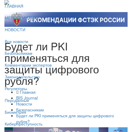
ГЛАВНАЯ
МЕРОПРИЯТИЯ
НОВОСТИ
Будет ли PKI
Все новости
применяться для
Безопасникам
защиты цифрового
Комментарии экспертов
рубля?
Законодательство
Регуляторы
Главная
BIS Journal
Персданные
Новости
Безопасникам
Биометрия
Будет ли PKI применяться для защиты цифрового
рубля?
Киберпреступность