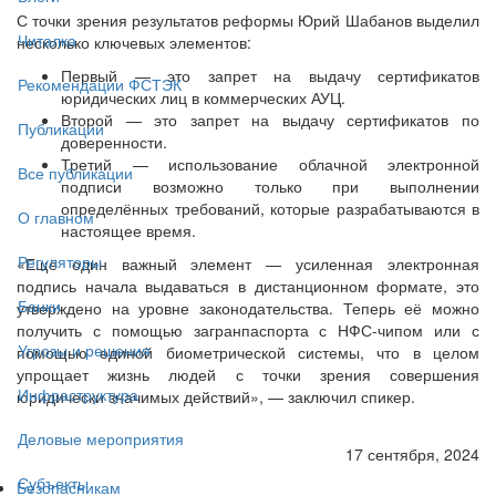
С точки зрения результатов реформы Юрий Шабанов выделил
Читалка
несколько ключевых элементов:
Первый — это запрет на выдачу сертификатов
Рекомендации ФСТЭК
юридических лиц в коммерческих АУЦ.
Второй — это запрет на выдачу сертификатов по
Публикации
доверенности.
Третий — использование облачной электронной
Все публикации
подписи возможно только при выполнении
определённых требований, которые разрабатываются в
О главном
настоящее время.
Регуляторы
«Ещё один важный элемент — усиленная электронная
подпись начала выдаваться в дистанционном формате, это
Банки
утверждено на уровне законодательства. Теперь её можно
получить с помощью загранпаспорта с НФС-чипом или с
Угрозы и решения
помощью единой биометрической системы, что в целом
упрощает жизнь людей с точки зрения совершения
Инфраструктура
юридически значимых действий», — заключил спикер.
Деловые мероприятия
17 сентября, 2024
Субъекты
Безопасникам