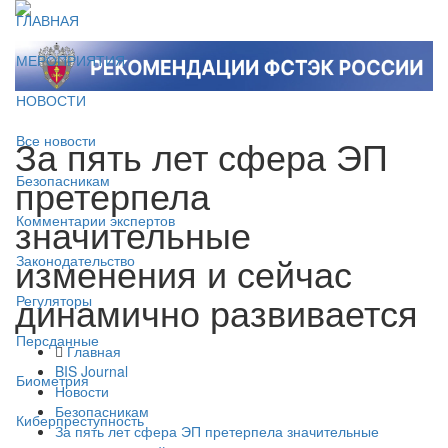
ГЛАВНАЯ
МЕРОПРИЯТИЯ
НОВОСТИ
За пять лет сфера ЭП
Все новости
претерпела
Безопасникам
значительные
Комментарии экспертов
изменения и сейчас
Законодательство
динамично развивается
Регуляторы
Персданные
Главная
BIS Journal
Биометрия
Новости
Безопасникам
Киберпреступность
За пять лет сфера ЭП претерпела значительные