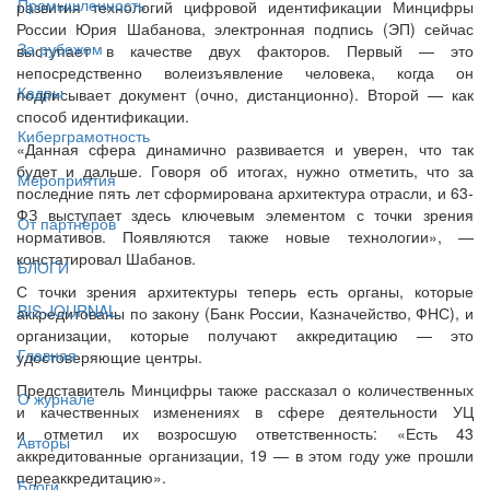
Промышленность
развития технологий цифровой идентификации Минцифры
России Юрия Шабанова, электронная подпись (ЭП) сейчас
За рубежом
выступает в качестве двух факторов. Первый — это
непосредственно волеизъявление человека, когда он
Кадры
подписывает документ (очно, дистанционно). Второй — как
способ идентификации.
Киберграмотность
«Данная сфера динамично развивается и уверен, что так
будет и дальше. Говоря об итогах, нужно отметить, что за
Мероприятия
последние пять лет сформирована архитектура отрасли, и 63-
ФЗ выступает здесь ключевым элементом с точки зрения
От партнёров
нормативов. Появляются также новые технологии», —
констатировал Шабанов.
БЛОГИ
С точки зрения архитектуры теперь есть органы, которые
BIS JOURNAL
аккредитованы по закону (Банк России, Казначейство, ФНС), и
организации, которые получают аккредитацию — это
Главная
удостоверяющие центры.
Представитель Минцифры также рассказал о количественных
О журнале
и качественных изменениях в сфере деятельности УЦ
и отметил их возросшую ответственность: «Есть 43
Авторы
аккредитованные организации, 19 — в этом году уже прошли
переаккредитацию».
Блоги