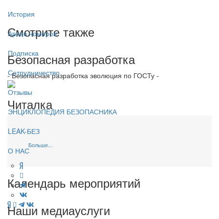
История
Смотрите также
Архив номеров
Подписка
Безопасная разработка
Сотрудничество
- Безопасная разработка эволюция по ГОСТу -
Отзывы
Читалка
ЭНЦИКЛОПЕДИЯ БЕЗОПАСНИКА
LEAK-БЕЗ
Больше...
О НАС
Календарь мероприятий
Наши медиауслуги