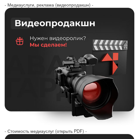
- Медиауслуги, реклама (видеопродакшн) -
- Стоимость медиауслуг (открыть PDF) -