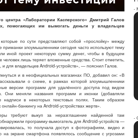
-
го центра «Лаборатории Касперского» Дмитрий Галов
тах, помогающих им вымогать деньги у владельцев
 которые по сути представляют собой «прослойку» между
ве приманки злоумышленники сегодня часто используют тему
или иной проект некоторую сумму денег, чтобы в будущем
те человек лишь теряет вложенные средства. Стоит отметить,
S, и для владельцев Android-устройств», — пояснил Галов.
кнуться и в неофициальных магазинах ПО, добавил он: «В
ассказывали о схеме, в рамках которой злоумышленники
ные версии программ для удалённого доступа под видом
в. Они меняли названия программ и иконки (добавляли
е надписи в некоторых текстовых полях. Таким образом
онлайн-банкингу на Android-устройствах жертв».
керы требуют выкуп за неразглашение найденной там
- 
обнаружили программу-вымогатель для Android-устройств —
ивировалась, то получала доступ к фотографиям, видео и
го на экране смартфона появлялось сообщение с угрозами