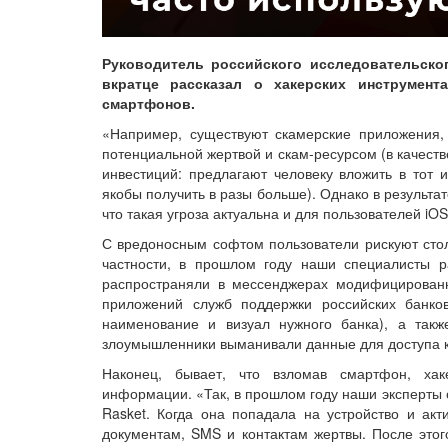
Руководитель российского исследовательско
вкратце рассказал о хакерских инструмен
смартфонов.
«Например, существуют скамерские приложения,
потенциальной жертвой и скам-ресурсом (в качест
инвестиций: предлагают человеку вложить в тот 
якобы получить в разы больше). Однако в результа
что такая угроза актуальна и для пользователей iO
С вредоносным софтом пользователи рискуют стол
частности, в прошлом году наши специалисты р
распространяли в мессенджерах модифицирован
приложений служб поддержки российских банко
наименование и визуал нужного банка), а такж
злоумышленники выманивали данные для доступа к 
Наконец, бывает, что взломав смартфон, ха
информации. «Так, в прошлом году наши эксперты 
Rasket. Когда она попадала на устройство и акт
документам, SMS и контактам жертвы. После это