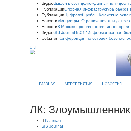
Видео
Вышел в свет долгожданный пятидесяты
Публикации
Опорная инфраструктура банков в
Публикации
Цифровой рубль. Ключевые аспек
Новости
Минцифры: Ограничения для детских
Новости
В Москве прошла вторая инженерная
Видео
BIS Journal №51 "Информационная без
События
Конференция по сетевой безопаснос
ГЛАВНАЯ
МЕРОПРИЯТИЯ
НОВОСТИ
ЛК: Злоумышленники
Главная
BIS Journal