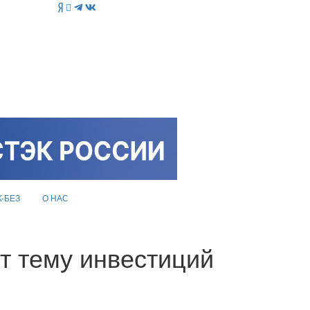
K-БЕЗ
О НАС
т тему инвестиций