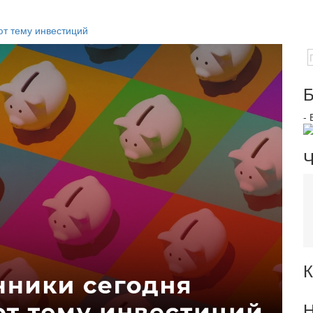
ют тему инвестиций
Б
-
Ч
К
Н