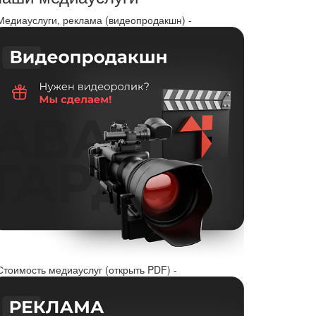
 Медиауслуги, реклама (видеопродакшн) -
Стоимость медиауслуг (открыть PDF) -