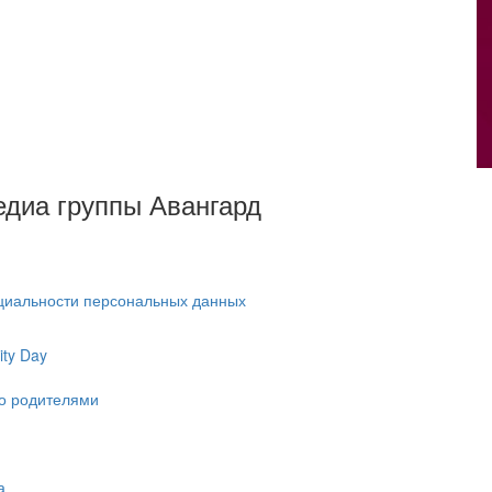
Медиа группы Авангард
циальности персональных данных
ty Day
ко родителями
а