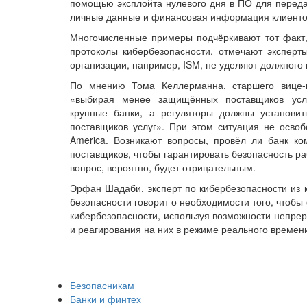
помощью эксплойта нулевого дня в ПО для переда
личные данные и финансовая информация клиентов
Многочисленные примеры подчёркивают тот факт,
протоколы кибербезопасности, отмечают эксперты
организации, например, ISM, не уделяют должного 
По мнению Тома Келлерманна, старшего вице-пр
«выбирая менее защищённых поставщиков услу
крупные банки, а регуляторы должны установит
поставщиков услуг». При этом ситуация не освобо
America. Возникают вопросы, провёл ли банк ко
поставщиков, чтобы гарантировать безопасность ра
вопрос, вероятно, будет отрицательным.
Эрфан Шадаби, эксперт по кибербезопасности из 
безопасности говорит о необходимости того, что
кибербезопасности, используя возможности непрер
и реагирования на них в режиме реального времен
Безопасникам
Банки и финтех