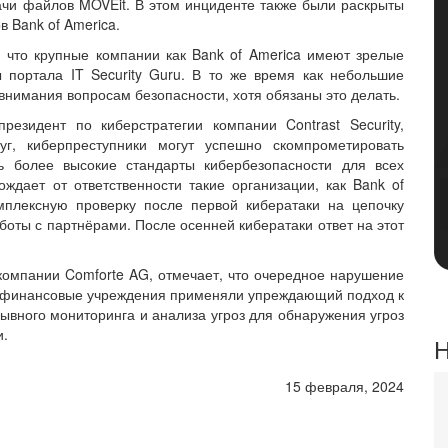
чи файлов MOVEit. В этом инциденте также были раскрыты
 Bank of America.
 что крупные компании как Bank of America имеют зрелые
 портала IT Security Guru. В то же время как небольшие
внимания вопросам безопасности, хотя обязаны это делать.
езидент по киберстратегии компании Contrast Security,
г, киберпреступники могут успешно скомпрометировать
ь более высокие стандарты кибербезопасности для всех
ждает от ответственности такие организации, как Bank of
мплексную проверку после первой кибератаки на цепочку
боты с партнёрами. После осенней кибератаки ответ на этот
компании Comforte AG, отмечает, что очередное нарушение
бы финансовые учреждения применяли упреждающий подход к
ывного мониторинга и анализа угроз для обнаружения угроз
и.
Н
15 февраля, 2024