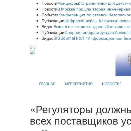
Новости
Минцифры: Ограничения для детских
Новости
В Москве прошла вторая инженерная
События
Конференция по сетевой безопаснос
Публикации
Цифровой рубль. Ключевые аспек
Видео
Вышел в свет долгожданный пятидесяты
Публикации
Опорная инфраструктура банков в
Видео
BIS Journal №51 "Информационная без
ГЛАВНАЯ
МЕРОПРИЯТИЯ
НОВОСТИ
«Регуляторы должны
всех поставщиков у