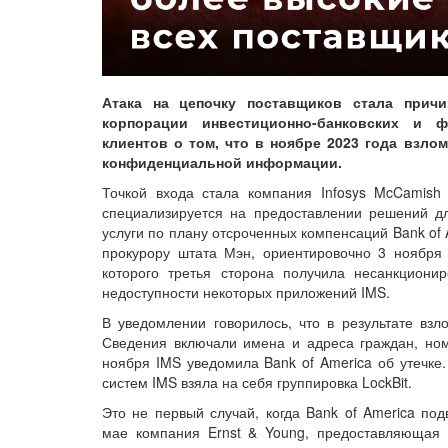
Атака на цепочку поставщиков стала прич
корпорации инвестиционно-банковских и ф
клиентов о том, что в ноябре 2023 года взло
конфиденциальной информации.
Точкой входа стала компания Infosys McCamish 
специализируется на предоставлении решений дл
услуги по плану отсроченных компенсаций Bank of
прокурору штата Мэн, ориентировочно 3 ноября 
которого третья сторона получила несанкциони
недоступности некоторых приложений IMS.
В уведомлении говорилось, что в результате взл
Сведения включали имена и адреса граждан, номе
ноября IMS уведомила Bank of America об утечке.
систем IMS взяла на себя группировка LockBit.
Это не первый случай, когда Bank of America по
мае компания Ernst & Young, предоставляющая 