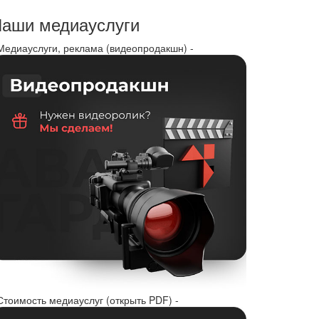
аши медиауслуги
 Медиауслуги, реклама (видеопродакшн) -
Стоимость медиауслуг (открыть PDF) -