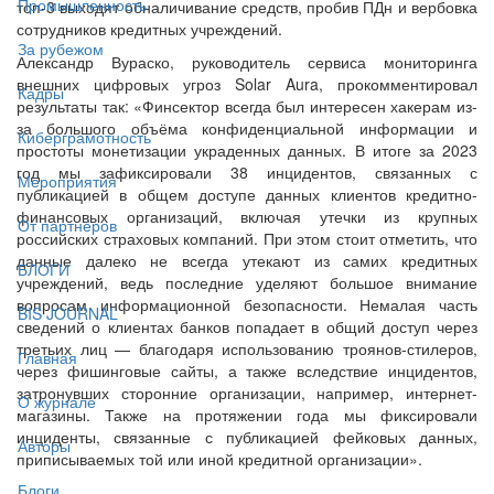
Промышленность
топ-3 выходят обналичивание средств, пробив ПДн и вербовка
сотрудников кредитных учреждений.
За рубежом
Александр Вураско, руководитель сервиса мониторинга
внешних цифровых угроз Solar Aura, прокомментировал
Кадры
результаты так: «Финсектор всегда был интересен хакерам из-
за большого объёма конфиденциальной информации и
Киберграмотность
простоты монетизации украденных данных. В итоге за 2023
год мы зафиксировали 38 инцидентов, связанных с
Мероприятия
публикацией в общем доступе данных клиентов кредитно-
финансовых организаций, включая утечки из крупных
От партнёров
российских страховых компаний. При этом стоит отметить, что
данные далеко не всегда утекают из самих кредитных
БЛОГИ
учреждений, ведь последние уделяют большое внимание
вопросам информационной безопасности. Немалая часть
BIS JOURNAL
сведений о клиентах банков попадает в общий доступ через
третьих лиц — благодаря использованию троянов-стилеров,
Главная
через фишинговые сайты, а также вследствие инцидентов,
затронувших сторонние организации, например, интернет-
О журнале
магазины. Также на протяжении года мы фиксировали
инциденты, связанные с публикацией фейковых данных,
Авторы
приписываемых той или иной кредитной организации».
Блоги