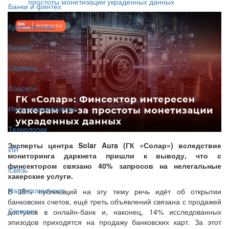
простоты монетизации украденных данных
Банки и финтех
Криптоактивы
Бизнес
Сервисы
Соцсети
Импортозамещение
Технологии
Эксперты центра Solar Aura (ГК «Солар») вследствие
ИИ
мониторинга даркнета пришли к выводу, что с
финсектором связано 40% запросов на нелегальные
Связь
хакерские услуги.
Нацбезопасность
В 38% публикаций на эту тему речь идёт об открытии
банковских счетов, ещё треть объявлений связана с продажей
Санкции
доступов в онлайн-банк и, наконец, 14% исследованных
эпизодов приходятся на продажу банковских карт. За этот