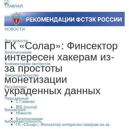
ГЛАВНАЯ
МЕРОПРИЯТИЯ
НОВОСТИ
ГК «Солар»: Финсектор
Все новости
интересен хакерам из-
Безопасникам
за простоты
Комментарии экспертов
монетизации
Законодательство
украденных данных
Регуляторы
Персданные
Главная
BIS Journal
Биометрия
Новости
Безопасникам
Киберпреступность
ГК «Солар»: Финсектор интересен хакерам из-за