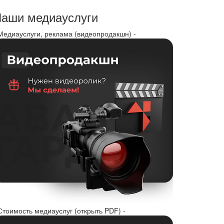
аши медиауслуги
 Медиауслуги, реклама (видеопродакшн) -
Стоимость медиауслуг (открыть PDF) -