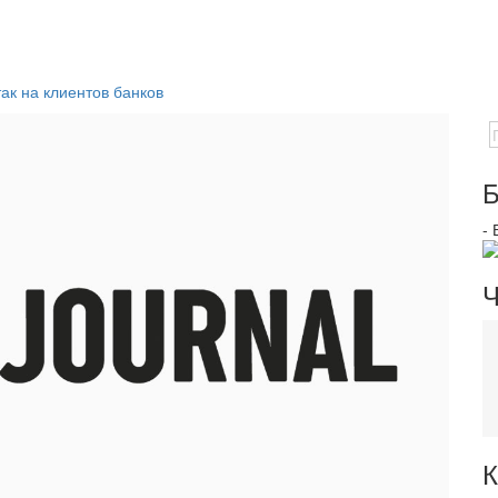
ак на клиентов банков
Б
-
Ч
К