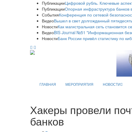
Публикации
Цифровой рубль. Ключевые аспек
Публикации
Опорная инфраструктура банков в
События
Конференция по сетевой безопаснос
Видео
Вышел в свет долгожданный пятидесяты
Новости
Как магистральная сеть становится с
Видео
BIS Journal №51 "Информационная без
Новости
Банк России привёл статистику по ки
ГЛАВНАЯ
МЕРОПРИЯТИЯ
НОВОСТИ
Хакеры провели поч
банков