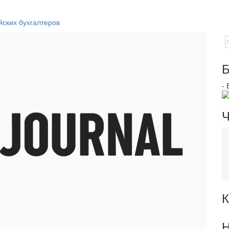
йских бухгалтеров
Б
-
Ч
К
Н