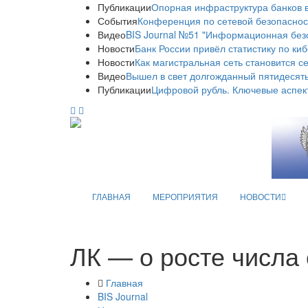
Публикации
Опорная инфраструктура банков в
События
Конференция по сетевой безопаснос
Видео
BIS Journal №51 "Информационная без
Новости
Банк России привёл статистику по ки
Новости
Как магистральная сеть становится с
Видео
Вышел в свет долгожданный пятидесяты
Публикации
Цифровой рубль. Ключевые аспек
ГЛАВНАЯ
МЕРОПРИЯТИЯ
НОВОСТИ
ЛК — о росте числа 
Главная
BIS Journal