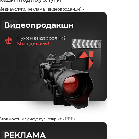
 Медиауслуги, реклама (видеопродакшн) -
Стоимость медиауслуг (открыть PDF) -