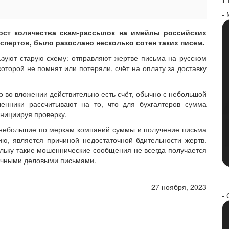
-
ост количества скам-рассылок на имейлы российских
кспертов, было разослано несколько сотен таких писем.
зуют старую схему: отправляют жертве письма на русском
которой не помнят или потеряли, счёт на оплату за доставку
о во вложении действительно есть счёт, обычно с небольшой
нники рассчитывают на то, что для бухгалтеров сумма
инициируя проверку.
 небольшие по меркам компаний суммы и получение письма
рию, является причиной недостаточной бдительности жертв.
ьку такие мошеннические сообщения не всегда получается
ипичными деловыми письмами.
27 ноября, 2023
- 