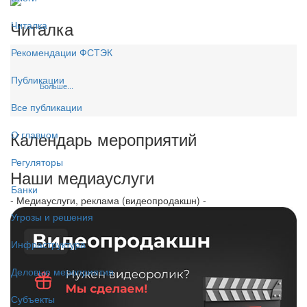
Читалка
Читалка
Рекомендации ФСТЭК
Публикации
Больше...
Все публикации
Календарь мероприятий
О главном
Регуляторы
Наши медиауслуги
Банки
- Медиауслуги, реклама (видеопродакшн) -
Угрозы и решения
Инфраструктура
Деловые мероприятия
Субъекты