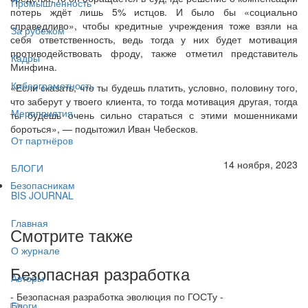
Промышленность
потерь ждёт лишь 5% истцов. И было бы «социально
справедливо», чтобы кредитные учреждения тоже взяли на
За рубежом
себя ответственность, ведь тогда у них будет мотивация
противодействовать фроду, также отметил представитель
Кадры
Минфина.
Киберграмотность
«Если сказать, что ты будешь платить, условно, половину того,
что заберут у твоего клиента, то тогда мотивация другая, тогда
Мероприятия
ты будешь очень сильно стараться с этими мошенниками
бороться», — подытожил Иван Чебесков.
От партнёров
14 ноября, 2023
БЛОГИ
Безопасникам
BIS JOURNAL
Главная
Смотрите также
О журнале
Безопасная разработка
Авторы
- Безопасная разработка эволюция по ГОСТу -
Блоги