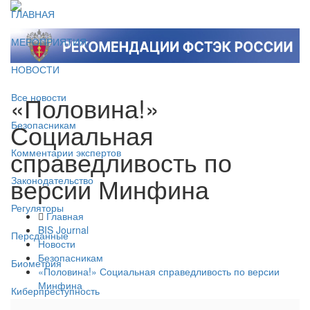
ГЛАВНАЯ
МЕРОПРИЯТИЯ
НОВОСТИ
«Половина!»
Все новости
Социальная
Безопасникам
справедливость по
Комментарии экспертов
версии Минфина
Законодательство
Регуляторы
Главная
BIS Journal
Персданные
Новости
Безопасникам
Биометрия
«Половина!» Социальная справедливость по версии
Минфина
Киберпреступность