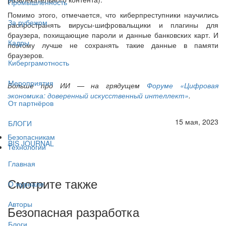
Промышленность
Помимо этого, отмечается, что киберпреступники научились
За рубежом
распространять вирусы-шифровальщики и плагины для
браузера, похищающие пароли и данные банковских карт. И
Кадры
поэтому лучше не сохранять такие данные в памяти
браузеров.
Киберграмотность
Мероприятия
Больше про ИИ — на грядущем
Форуме «Цифровая
экономика: доверенный искусственный интеллект»
.
От партнёров
15 мая, 2023
БЛОГИ
Безопасникам
BIS JOURNAL
Технологии
Главная
Смотрите также
О журнале
Авторы
Безопасная разработка
Блоги