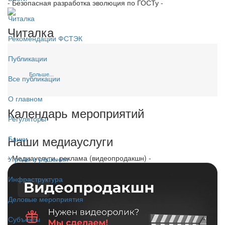
- Безопасная разработка эволюция по ГОСТу -
Читалка
Читалка
Рекомендации ФСТЭК
Публикации
Больше...
Все публикации
О главном
Календарь мероприятий
Регуляторы
Наши медиауслуги
Банки
- Медиауслуги, реклама (видеопродакшн) -
Угрозы и решения
Инфраструктура
Деловые мероприятия
Субъекты