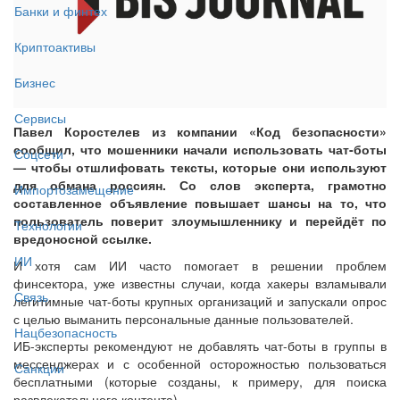
Банки и финтех
Криптоактивы
Бизнес
Сервисы
Павел Коростелев из компании «Код безопасности»
сообщил, что мошенники начали использовать чат-боты
Соцсети
— чтобы отшлифовать тексты, которые они используют
для обмана россиян. Со слов эксперта, грамотно
Импортозамещение
составленное объявление повышает шансы на то, что
пользователь поверит злоумышленнику и перейдёт по
Технологии
вредоносной ссылке.
ИИ
И хотя сам ИИ часто помогает в решении проблем
финсектора, уже известны случаи, когда хакеры взламывали
Связь
легитимные чат-боты крупных организаций и запускали опрос
с целью выманить персональные данные пользователей.
Нацбезопасность
ИБ-эксперты рекомендуют не добавлять чат-боты в группы в
мессенджерах и с особенной осторожностью пользоваться
Санкции
бесплатными (которые созданы, к примеру, для поиска
развлекательного контента).