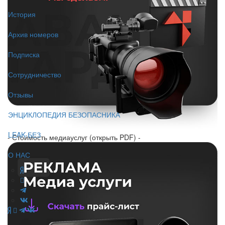
История
Архив номеров
Подписка
Сотрудничество
Отзывы
ЭНЦИКЛОПЕДИЯ БЕЗОПАСНИКА
LEAK-БЕЗ
- Стоимость медиауслуг (открыть PDF) -
О НАС