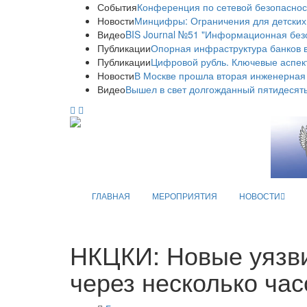
События
Конференция по сетевой безопаснос
Новости
Минцифры: Ограничения для детских
Видео
BIS Journal №51 "Информационная без
Публикации
Опорная инфраструктура банков в
Публикации
Цифровой рубль. Ключевые аспек
Новости
В Москве прошла вторая инженерная
Видео
Вышел в свет долгожданный пятидесяты
ГЛАВНАЯ
МЕРОПРИЯТИЯ
НОВОСТИ
НКЦКИ: Новые уязви
через несколько час