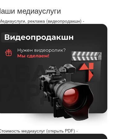
аши медиауслуги
 Медиауслуги, реклама (видеопродакшн) -
Стоимость медиауслуг (открыть PDF) -