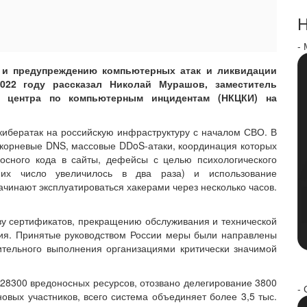
Н
-
 и предупреждению компьютерных атак и ликвидации
022 году рассказал Николай Мурашов, заместитель
о центра по компьютерным инцидентам (НКЦКИ) на
кибератак на российскую инфраструктуру с началом СВО. В
 корневые DNS, массовые DDoS-атаки, координация которых
носного кода в сайты, дефейсы с целью психологического
 (их число увеличилось в два раза) и использование
инают эксплуатироваться хакерами через несколько часов.
ву сертификатов, прекращению обслуживания и технической
ия. Принятые руководством России меры были направлены
ительного выполнения организациями критически значимой
28300 вредоносных ресурсов, отозвано делегирование 3800
- 
вых участников, всего система объединяет более 3,5 тыс.