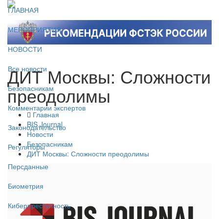
ГЛАВНАЯ
МЕРОПРИЯТИЯ
НОВОСТИ
ДИТ Москвы: Сложности
Все новости
преодолимы
Безопасникам
Комментарии экспертов
Главная
BIS Journal
Законодательство
Новости
Безопасникам
Регуляторы
ДИТ Москвы: Сложности преодолимы
Персданные
Биометрия
Киберпреступность