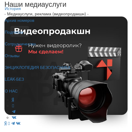
Наши медиауслуги
История
- Медиауслуги, реклама (видеопродакшн) -
Архив номеров
Подписка
Сотрудничество
Отзывы
ЭНЦИКЛОПЕДИЯ БЕЗОПАСНИКА
LEAK-БЕЗ
О НАС