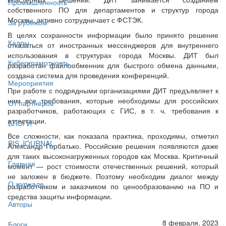
Промышленность
собственного ПО для департаментов и структур города
Москвы, активно сотрудничает с ФСТЭК.
За рубежом
В целях сохранности информации было принято решение
Кадры
отказаться от иностранных мессенджеров для внутреннего
использования в структурах города Москвы. ДИТ был
Киберграмотность
разработан файлообменник для быстрого обмена данными,
создана система для проведения конференций.
Мероприятия
При работе с подрядными организациями ДИТ предъявляет к
ним все требования, которые необходимы для российских
От партнёров
разработчиков, работающих с ГИС, в т. ч. требования к
аттестации.
БЛОГИ
Все сложности, как показала практика, проходимы, отметил
BIS JOURNAL
Александр Горбатько. Российские решения появляются даже
для таких высоконагруженных городов как Москва. Критичный
Главная
момент — рост стоимости отечественных решений, который
не заложен в бюджете. Поэтому необходим диалог между
О журнале
разработчиком и заказчиком по ценообразованию на ПО и
средства защиты информации.
Авторы
8 февраля, 2023
Блоги