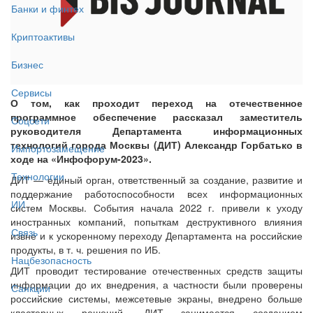
Банки и финтех
Криптоактивы
Бизнес
Сервисы
О том, как проходит переход на отечественное
программное обеспечение рассказал заместитель
Соцсети
руководителя Департамента информационных
технологий города Москвы (ДИТ) Александр Горбатько в
Импортозамещение
ходе на «Инфофорум-2023».
Технологии
ДИТ — единый орган, ответственный за создание, развитие и
поддержание работоспособности всех информационных
ИИ
систем Москвы. События начала 2022 г. привели к уходу
иностранных компаний, попыткам деструктивного влияния
Связь
извне и к ускоренному переходу Департамента на российские
продукты, в т. ч. решения по ИБ.
Нацбезопасность
ДИТ проводит тестирование отечественных средств защиты
информации до их внедрения, а частности были проверены
Санкции
российские системы, межсетевые экраны, внедрено больше
кластерных решений. ДИТ занимается созданием