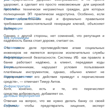
удорожит, а сделает его просто невозможным для широкой
Читалка
прослойки технически неграмотных граждан, для которых
полноценная ЭП практически недоступна. Особенно, если
Рекомендации ФСТЭК
станет обязательным ещё и формально правильное
требование самостоятельной генерации ключей, объясняет
Публикации
эксперт.
Однако с другой стороны, нет сомнений, что репутация и
Все публикации
надёжность банка стоит дороже, считает он.
О главном
«На самом деле противодействие атаке социальных
инженеров не является вопросом исключительно службы
Регуляторы
информационной безопасности. Системы ИБ как правило в
банке работают надёжно, а клиент, передавая коды
Банки
злоумышленникам, нарушает условия пользования
платёжным инструментом, однако, обычно клиент не
Угрозы и решения
подозревает что его действия приведут к перечисление
средств», — отмечает Тимур Аитов.
Инфраструктура
Хотя, конечно, есть и те, кто перечисляет
средства добровольно, добавляет он.
Деловые мероприятия
Отвечая на вопрос, что же нужно делать банку со своей
Субъекты
стороны, чтобы предотвратить хищения, эксперт