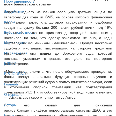
Промышленность
всей банковской отрасли.
За рубежом
Клиентка одного из банков сообщила третьим лицам по
телефону два кода из SMS, на основе которых финансовая
Кадры
организация заключила договор страхования и одобрила
кредит на сумму больше 200 тысяч рублей почти под 19%
Киберграмотность
годовых. Клиентка не признала договор действительным ,
настаивая на том, что сделку заключила не она, а коды
Мероприятия
подтвердила мошенникам «машинально». Пройдя несколько
судебных инстанций, выступивших на стороне кредитной
От партнёров
организации, она дошла до Верховного суда, который
посчитал уместным отправить это дело на повторное
БЛОГИ
рассмотрение.
«Можно предположить, что после обсуждаемого прецедента,
BIS JOURNAL
банки начнут опасаться будущих спорных случаев и
последующих решений судов в пользу клиентов априори, если
Главная
в отношении спорной транзакции нет подтверждения
средствами УКЭП или собственноручной подписью клиента»,
О журнале
— высказывает свое мнение Тимур Аитов.
Авторы
По его словам, для снижения
рисков банкам придётся перестраивать системы ДБО, а это
Блоги
уже существенно удорожит обслуживание, и не просто