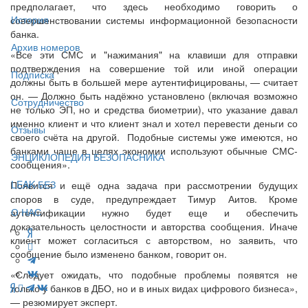
предполагает, что здесь необходимо говорить о
История
совершенствовании системы информационной безопасности
банка.
Архив номеров
«Все эти СМС и "нажимания" на клавиши для отправки
подтверждения на совершение той или иной операции
Подписка
должны быть в большей мере аутентифицированы, — считает
он. — Должно быть надёжно установлено (включая возможно
Сотрудничество
не только ЭП, но и средства биометрии), что указание давал
именно клиент и что клиент знал и хотел перевести деньги со
Отзывы
своего счёта на другой. Подобные системы уже имеются, но
банками чаще в целях экономии используют обычные СМС-
ЭНЦИКЛОПЕДИЯ БЕЗОПАСНИКА
сообщения».
LEAK-БЕЗ
Появится и ещё одна задача при рассмотрении будущих
споров в суде, предупреждает Тимур Аитов. Кроме
О НАС
аутентификации нужно будет еще и обеспечить
доказательность целостности и авторства сообщения. Иначе
клиент может согласиться с авторством, но заявить, что
сообщение было изменено банком, говорит он.
«Следует ожидать, что подобные проблемы появятся не
только у банков в ДБО, но и в иных видах цифрового бизнеса»,
— резюмирует эксперт.