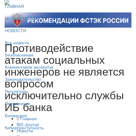
ГЛАВНАЯ
МЕРОПРИЯТИЯ
НОВОСТИ
Противодействие
Все новости
атакам социальных
Безопасникам
инженеров не является
Комментарии экспертов
вопросом
Законодательство
исключительно службы
Регуляторы
ИБ банка
Персданные
Биометрия
Главная
BIS Journal
Киберпреступность
Новости