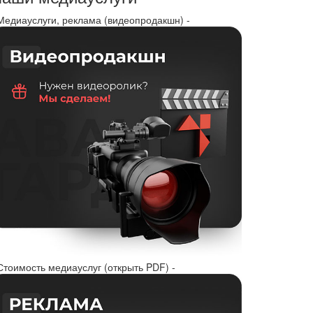
 Медиауслуги, реклама (видеопродакшн) -
Стоимость медиауслуг (открыть PDF) -