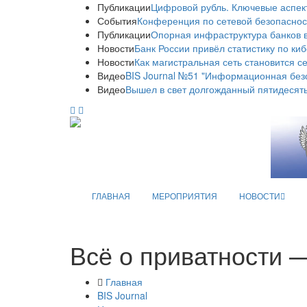
Публикации
Цифровой рубль. Ключевые аспек
События
Конференция по сетевой безопаснос
Публикации
Опорная инфраструктура банков в
Новости
Банк России привёл статистику по ки
Новости
Как магистральная сеть становится с
Видео
BIS Journal №51 "Информационная без
Видео
Вышел в свет долгожданный пятидесяты
ГЛАВНАЯ
МЕРОПРИЯТИЯ
НОВОСТИ
Всё о приватности 
Главная
BIS Journal