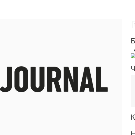
Б
-
Ч
К
Н