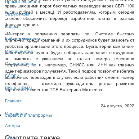
Промышленность
превышающими порог бесплатных переводов через СБП (100
тысяч рублей в месяц). И работодателям, которым сегодня
За рубежом
сложно обеспечить перевод заработной платы в разные
финучреждения.
Кадры
«Интерес к получению зарплаты по “Системе быстрых
Киберграмотность
платежей” среди компаний и их сотрудников будет зависеть от
удобства организации этого процесса. Бухгалтерии компании-
Мероприятия
работодателя нужно будет собирать заявления сотрудников
на выплаты с указанием не только номера телефона
От партнёров
сотрудника, но и, например, СНИЛС или ИНН как главных
идентификаторов получателя. Такой подход позволит избегать
БЛОГИ
ошибочных переводов в случае, если работник сменит номер
телефона», — отметила руководитель центра развития
BIS JOURNAL
зарплатных клиентов ПСБ Екатерина Матвеева.
Главная
24 августа, 2022
О журнале
Сервисы и платформы
Авторы
Смотрите также
Блоги