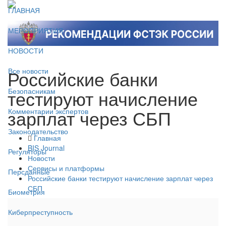
ГЛАВНАЯ
МЕРОПРИЯТИЯ
НОВОСТИ
Российские банки
Все новости
тестируют начисление
Безопасникам
зарплат через СБП
Комментарии экспертов
Законодательство
Главная
BIS Journal
Регуляторы
Новости
Сервисы и платформы
Персданные
Российские банки тестируют начисление зарплат через
СБП
Биометрия
Киберпреступность