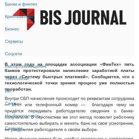
Банки и финтех
Криптоактивы
Бизнес
Сервисы
Соцсети
В этом году на площадке ассоциации «ФинТех» пять
Импортозамещение
банков протестировали начисление заработной платы
через «Систему быстрых платежей». Сообщается, что с
Технологии
технологической точки зрения процесс уже полностью
проработан.
ИИ
Внутри СБП начисление происходит по реквизитам сотрудника
Связь
— ИНН или телефонный номер — благодаря чему не
придётся передавать работодателю сведения о банке-
Нацбезопасность
получателе. В перспективе же этот метод позволит работнику
самостоятельно выбирать и менять банк на своё усмотрение,
Санкции
не уведомляя работодателя о своём выборе.
Новая функция может быть удобна гражданам с зарплатами,