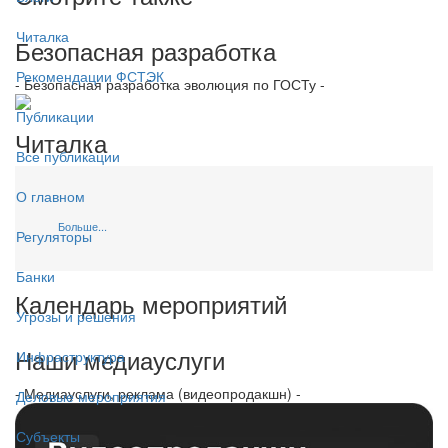
Читалка
Безопасная разработка
Рекомендации ФСТЭК
- Безопасная разработка эволюция по ГОСТу -
Публикации
Читалка
Все публикации
О главном
Больше...
Регуляторы
Банки
Календарь мероприятий
Угрозы и решения
Наши медиауслуги
Инфраструктура
- Медиауслуги, реклама (видеопродакшн) -
Деловые мероприятия
Субъекты