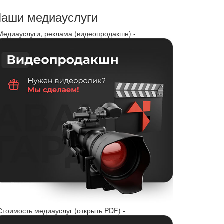
аши медиауслуги
 Медиауслуги, реклама (видеопродакшн) -
Стоимость медиауслуг (открыть PDF) -