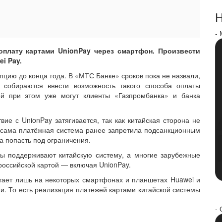
Н
-
оплату картами UnionPay через смартфон. Произвести
i Pay.
пцию до конца года. В «МТС Банке» сроков пока не назвали,
 собираются ввести возможность такого способа оплаты
ой при этом уже могут клиенты «Газпромбанка» и банка
ие с UnionPay затягивается, так как китайская сторона не
 сама платёжная система ранее запретила подсанкционным
а попасть под ограничения.
ры поддерживают китайскую систему, а многие зарубежные
российской картой — включая UnionPay.
отает лишь на некоторых смартфонах и планшетах Huawei и
ии. То есть реализация платежей картами китайской системы
- 