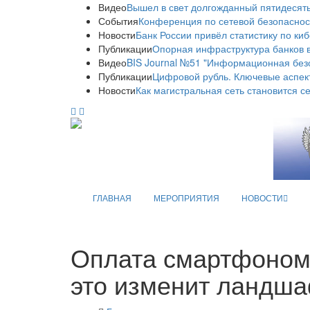
Видео
Вышел в свет долгожданный пятидесяты
События
Конференция по сетевой безопаснос
Новости
Банк России привёл статистику по ки
Публикации
Опорная инфраструктура банков в
Видео
BIS Journal №51 "Информационная без
Публикации
Цифровой рубль. Ключевые аспек
Новости
Как магистральная сеть становится с
ГЛАВНАЯ
МЕРОПРИЯТИЯ
НОВОСТИ
Оплата смартфоном 
это изменит ландш