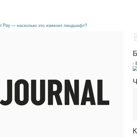
i Pay — насколько это изменит ландшафт?
Б
-
Ч
К