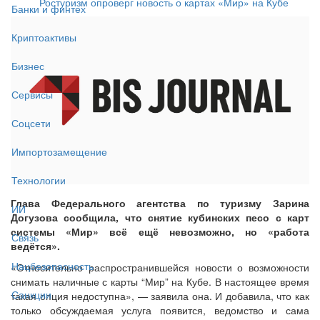
Ростуризм опроверг новость о картах «Мир» на Кубе
Банки и финтех
Криптоактивы
Бизнес
Сервисы
Соцсети
Импортозамещение
Технологии
Глава Федерального агентства по туризму Зарина
ИИ
Догузова сообщила, что снятие кубинских песо с карт
системы «Мир» всё ещё невозможно, но «работа
Связь
ведётся».
Нацбезопасность
«Относительно распространившейся новости о возможности
снимать наличные с карты “Мир” на Кубе. В настоящее время
Санкции
такая опция недоступна», — заявила она. И добавила, что как
только обсуждаемая услуга появится, ведомство и сама