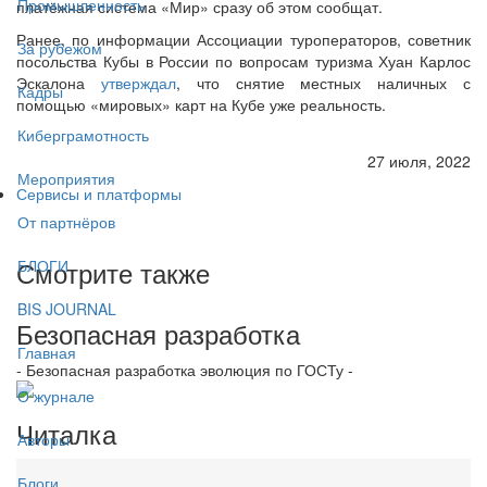
Промышленность
платёжная система «Мир» сразу об этом сообщат.
Ранее, по информации Ассоциации туроператоров, советник
За рубежом
посольства Кубы в России по вопросам туризма Хуан Карлос
Эскалона
утверждал
, что снятие местных наличных с
Кадры
помощью «мировых» карт на Кубе уже реальность.
Киберграмотность
27 июля, 2022
Мероприятия
Сервисы и платформы
От партнёров
Смотрите также
БЛОГИ
BIS JOURNAL
Безопасная разработка
Главная
- Безопасная разработка эволюция по ГОСТу -
О журнале
Читалка
Авторы
Блоги