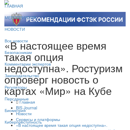
ГЛАВНАЯ
МЕРОПРИЯТИЯ
НОВОСТИ
«В настоящее время
Все новости
такая опция
Безопасникам
недоступна». Ростуризм
Комментарии экспертов
опроверг новость о
Законодательство
картах «Мир» на Кубе
Регуляторы
Персданные
Главная
BIS Journal
Биометрия
Новости
Сервисы и платформы
Киберпреступность
«В настоящее время такая опция недоступна».