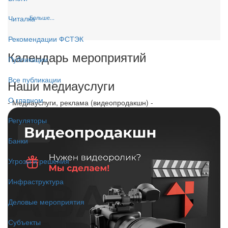
Больше...
Читалка
Рекомендации ФСТЭК
Календарь мероприятий
Публикации
Все публикации
Наши медиауслуги
О главном
- Медиауслуги, реклама (видеопродакшн) -
Регуляторы
Банки
Угрозы и решения
Инфраструктура
Деловые мероприятия
Субъекты