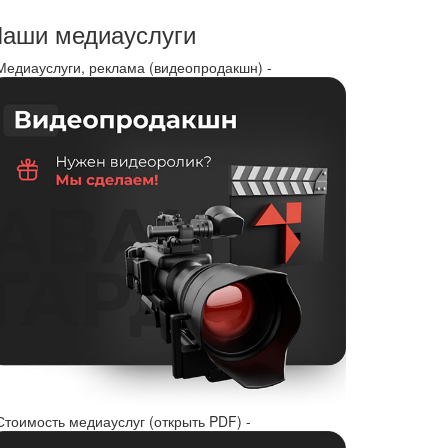
аши медиауслуги
 Медиауслуги, реклама (видеопродакшн) -
Стоимость медиауслуг (открыть PDF) -