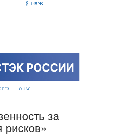
K-БЕЗ
О НАС
венность за
я рисков»