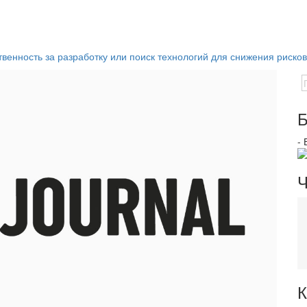
твенность за разработку или поиск технологий для снижения риско
Б
-
Ч
К