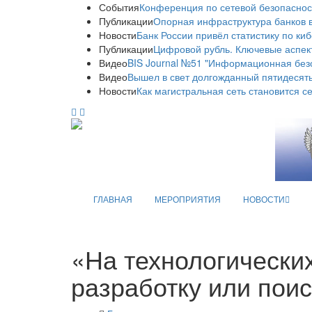
События
Конференция по сетевой безопаснос
Публикации
Опорная инфраструктура банков в
Новости
Банк России привёл статистику по ки
Публикации
Цифровой рубль. Ключевые аспек
Видео
BIS Journal №51 "Информационная без
Видео
Вышел в свет долгожданный пятидесяты
Новости
Как магистральная сеть становится с
ГЛАВНАЯ
МЕРОПРИЯТИЯ
НОВОСТИ
«На технологически
разработку или поис