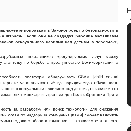
Н
-
арламенте поправкам в Законопроект о безопасности в
ные штрафы, если они не создадут рабочие механизмы
знаков сексуального насилия над детьми в переписке,
арубежных поставщиков «регулируемых услуг между
 агентству по борьбе с преступностью Великобритании о
пособность платформ обнаруживать CSAM [child sexual
 интернете устанавливает чёткую юридическую обязанность
язанные с сексуальным насилием над детьми, независимо от
 изменения министр внутренних дел Великобритании Прити
нность за разработку или поиск технологий для снижения
нский орган по надзору за коммуникациями] сможет наложить
уммы годового оборота компании — в зависимости от того,
- 