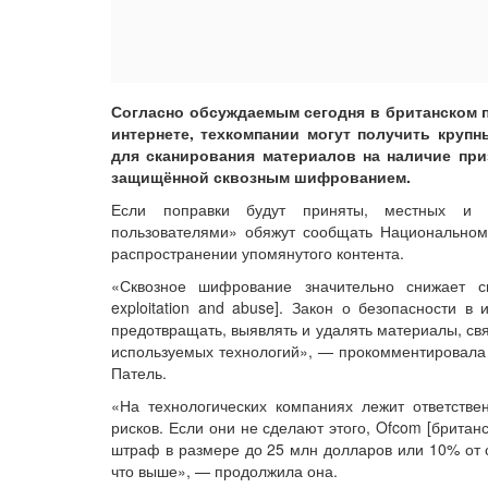
Согласно обсуждаемым сегодня в британском п
интернете, техкомпании могут получить круп
для сканирования материалов на наличие при
защищённой сквозным шифрованием.
Если поправки будут приняты, местных и з
пользователями» обяжут сообщать Национальному
распространении упомянутого контента.
«Сквозное шифрование значительно снижает с
exploitation and abuse]. Закон о безопасности в
предотвращать, выявлять и удалять материалы, св
используемых технологий», — прокомментировала
Патель.
«На технологических компаниях лежит ответстве
рисков. Если они не сделают этого, Ofcom [брита
штраф в размере до 25 млн долларов или 10% от с
что выше», — продолжила она.