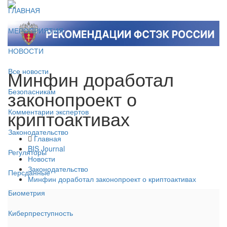
ГЛАВНАЯ
МЕРОПРИЯТИЯ
НОВОСТИ
Минфин доработал
Все новости
законопроект о
Безопасникам
криптоактивах
Комментарии экспертов
Законодательство
Главная
BIS Journal
Регуляторы
Новости
Законодательство
Персданные
Минфин доработал законопроект о криптоактивах
Биометрия
Киберпреступность