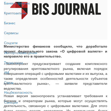
Банки и финтех
Криптоактивы
Бизнес
Сервисы
Соцсети
Министерство финансов сообщило, что доработало
проект федерального закона «О цифровой валюте» и
Импортозамещение
направило его в правительство.
Технологии
«Законопроект предусматривает создание комплексного
регулирования криптовалютного рынка, включая порядок
ИИ
совершения операций с цифровыми валютами и их выпуска, а
также определения особенностей деятельности субъектов
Связь
криптовалютного рынка», — заявили представители
ведомства.
Нацбезопасность
Новая версия законопроекта устанавливает требования к
биржам и операторам рынка, которые могут осуществлять
Санкции
деятельность, связанную с цифровыми валютами. Для этого
будет создан реестр операторов. Их деятельность будет