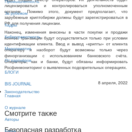
Промышленность
лицензироваться и контролироваться уполномоченным
органом. Помимо этого, документ предполагает, что
За рубежом
зарубежные криптобиржи должны будут зарегистрироваться в
РФ для получения лицензии.
Кадры
Наконец, изменения внесены в части покупки и продажи
Киберграмотность
коинов: транзакции будут осуществляться только при условии
идентификации клиента. Ввод и вывод «крипты» от клиента
Мероприятия
оператору и наоборот будут возможны только через
финорганизации с использованием банковского счёта.
От партнёров
Операторы, как и банки, будут обязаны информировать
Росфинмониторинг о выявленных подозрительных операциях.
БЛОГИ
8 апреля, 2022
BIS JOURNAL
Законодательство
Главная
О журнале
Смотрите также
Авторы
Безопасная разработка
Блоги