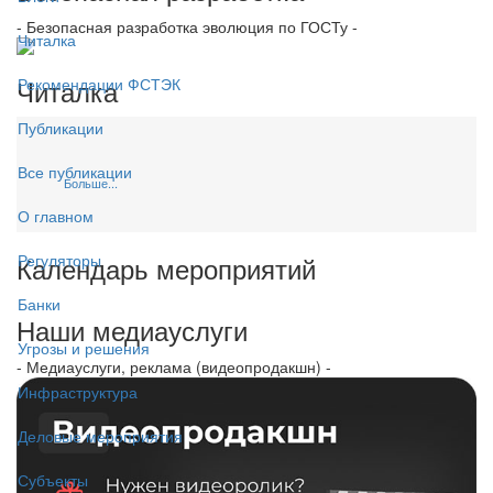
- Безопасная разработка эволюция по ГОСТу -
Читалка
Читалка
Рекомендации ФСТЭК
Публикации
Все публикации
Больше...
О главном
Календарь мероприятий
Регуляторы
Банки
Наши медиауслуги
Угрозы и решения
- Медиауслуги, реклама (видеопродакшн) -
Инфраструктура
Деловые мероприятия
Субъекты