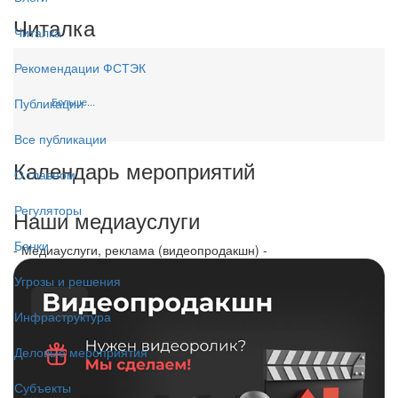
Читалка
Читалка
Рекомендации ФСТЭК
Больше...
Публикации
Все публикации
Календарь мероприятий
О главном
Регуляторы
Наши медиауслуги
Банки
- Медиауслуги, реклама (видеопродакшн) -
Угрозы и решения
Инфраструктура
Деловые мероприятия
Субъекты