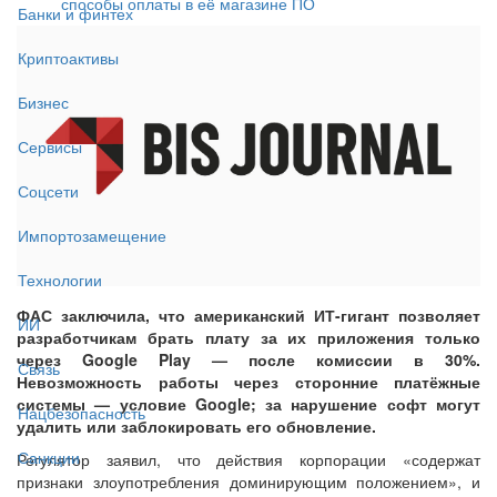
способы оплаты в её магазине ПО
Банки и финтех
Криптоактивы
Бизнес
Сервисы
Соцсети
Импортозамещение
Технологии
ФАС заключила, что американский ИТ-гигант позволяет
ИИ
разработчикам брать плату за их приложения только
через Google Play — после комиссии в 30%.
Связь
Невозможность работы через сторонние платёжные
системы — условие Google; за нарушение софт могут
Нацбезопасность
удалить или заблокировать его обновление.
Санкции
Регулятор заявил, что действия корпорации «содержат
признаки злоупотребления доминирующим положением», и