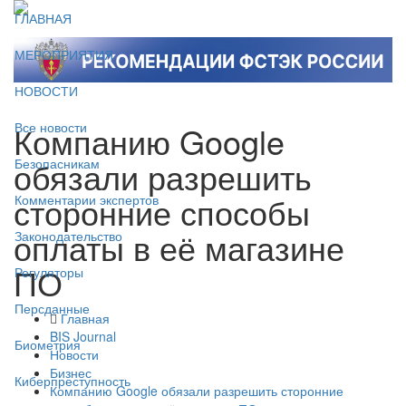
ГЛАВНАЯ
МЕРОПРИЯТИЯ
НОВОСТИ
Компанию Google
Все новости
обязали разрешить
Безопасникам
сторонние способы
Комментарии экспертов
оплаты в её магазине
Законодательство
ПО
Регуляторы
Персданные
Главная
BIS Journal
Биометрия
Новости
Бизнес
Киберпреступность
Компанию Google обязали разрешить сторонние