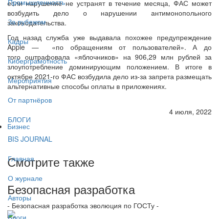
Промышленность
если нарушение не устранят в течение месяца, ФАС может
возбудить дело о нарушении антимонопольного
За рубежом
законодательства.
Год назад служба уже выдавала похожее предупреждение
Кадры
Apple — «по обращениям от пользователей». А до
того оштрафовала «яблочников» на 906,29 млн рублей за
Киберграмотность
злоупотребление доминирующим положением. В итоге в
октябре 2021-го ФАС возбудила дело из-за запрета размещать
Мероприятия
альтернативные способы оплаты в приложениях.
От партнёров
4 июля, 2022
БЛОГИ
Бизнес
BIS JOURNAL
Смотрите также
Главная
О журнале
Безопасная разработка
Авторы
- Безопасная разработка эволюция по ГОСТу -
Блоги