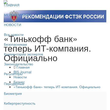
ГЛАВНАЯ
МЕРОПРИЯТИЯ
НОВОСТИ
«Тинькофф банк»
Все новости
теперь ИТ-компания.
Безопасникам
Официально
Комментарии экспертов
Законодательство
Главная
BIS Journal
Регуляторы
Новости
Бизнес
Персданные
«Тинькофф банк» теперь ИТ-компания. Официально
Биометрия
Киберпреступность