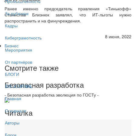
Промышленность
Ранее именно председатель правления «Тинькофф»
За рубежом
Станислав Близнюк заявлял, что ИТ-льготы нужно
распространить и на финучреждения.
Кадры
8 июня, 2022
Киберграмотность
Бизнес
Мероприятия
От партнёров
Смотрите также
БЛОГИ
Безопасная разработка
BIS JOURNAL
- Безопасная разработка эволюция по ГОСТу -
Главная
Читалка
О журнале
Авторы
Блоги