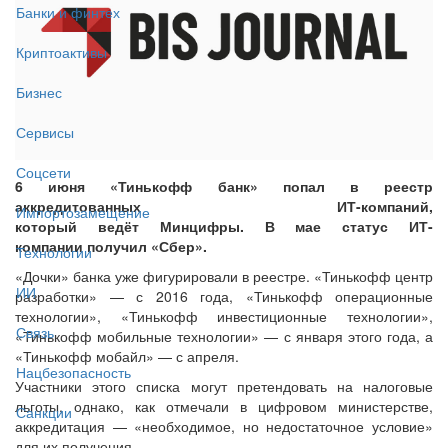
Банки и финтех
Криптоактивы
Бизнес
Сервисы
Соцсети
6 июня «Тинькофф банк» попал в реестр
аккредитованных ИТ-компаний,
Импортозамещение
который ведёт Минцифры. В мае статус ИТ-
компании получил «Сбер».
Технологии
«Дочки» банка уже фигурировали в реестре. «Тинькофф центр
ИИ
разработки» — с 2016 года, «Тинькофф операционные
технологии», «Тинькофф инвестиционные технологии»,
Связь
«Тинькофф мобильные технологии» — с января этого года, а
«Тинькофф мобайл» — с апреля.
Нацбезопасность
Участники этого списка могут претендовать на налоговые
льготы, однако, как отмечали в цифровом министерстве,
Санкции
аккредитация — «необходимое, но недостаточное условие»
для их получения.