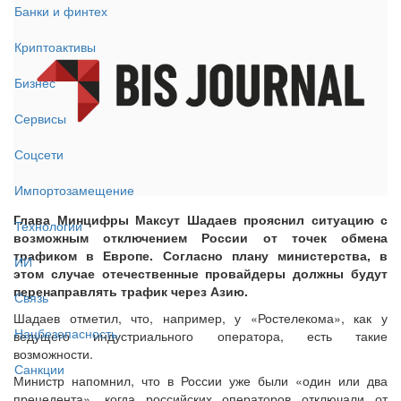
Банки и финтех
Криптоактивы
Бизнес
Сервисы
Соцсети
Импортозамещение
Глава Минцифры Максут Шадаев прояснил ситуацию с
Технологии
возможным отключением России от точек обмена
трафиком в Европе. Согласно плану министерства, в
ИИ
этом случае отечественные провайдеры должны будут
перенаправлять трафик через Азию.
Связь
Шадаев отметил, что, например, у «Ростелекома», как у
Нацбезопасность
ведущего индустриального оператора, есть такие
возможности.
Санкции
Министр напомнил, что в России уже были «один или два
прецедента», когда российских операторов отключали от