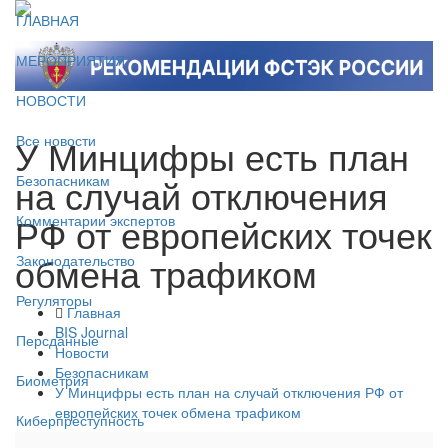
ГЛАВНАЯ
МЕРОПРИЯТИЯ
НОВОСТИ
У Минцифры есть план
Все новости
на случай отключения
Безопасникам
РФ от европейских точек
Комментарии экспертов
обмена трафиком
Законодательство
Регуляторы
Главная
BIS Journal
Персданные
Новости
Безопасникам
Биометрия
У Минцифры есть план на случай отключения РФ от
европейских точек обмена трафиком
Киберпреступность