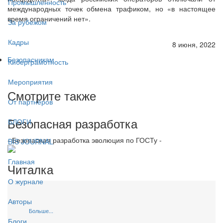
Промышленность
международных точек обмена трафиком, но «в настоящее
время ограничений нет».
За рубежом
Кадры
8 июня, 2022
Безопасникам
Киберграмотность
Мероприятия
Смотрите также
От партнёров
Безопасная разработка
БЛОГИ
- Безопасная разработка эволюция по ГОСТу -
BIS JOURNAL
Главная
Читалка
О журнале
Авторы
Больше...
Блоги