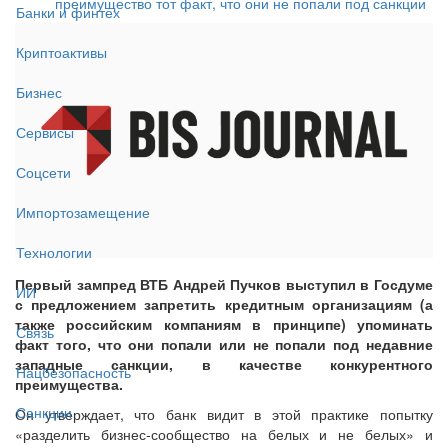
преимущество тот факт, что они не попали под санкции
Банки и финтех
Криптоактивы
Бизнес
Сервисы
Соцсети
Импортозамещение
Технологии
Первый зампред ВТБ Андрей Пучков выступил в Госдуме
ИИ
с предложением запретить кредитным организациям (а
также российским компаниям в принципе) упоминать
Связь
факт того, что они попали или не попали под недавние
западные санкции, в качестве конкурентного
Нацбезопасность
преимущества.
Санкции
Он утверждает, что банк видит в этой практике попытку
«разделить бизнес-сообщество на белых и не белых» и