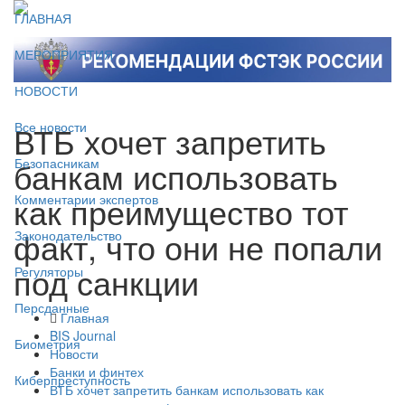
ГЛАВНАЯ
МЕРОПРИЯТИЯ
НОВОСТИ
ВТБ хочет запретить
Все новости
банкам использовать
Безопасникам
как преимущество тот
Комментарии экспертов
факт, что они не попали
Законодательство
под санкции
Регуляторы
Персданные
Главная
BIS Journal
Биометрия
Новости
Банки и финтех
Киберпреступность
ВТБ хочет запретить банкам использовать как