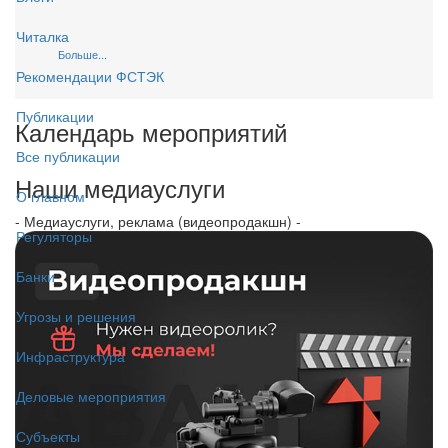
Читалка
Больше...
Рекомендации ФСТЭК
Публикации
Календарь мероприятий
Все публикации
Наши медиауслуги
О главном
- Медиауслуги, реклама (видеопродакшн) -
Регуляторы
Банки
Угрозы и решения
Инфраструктура
Деловые мероприятия
Субъекты