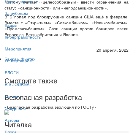
Промышленность
поэтому считает «целесообразным» ввести ограничения на
статус «санкционности» или «неподсанкционности».
За рубежом
ВТБ попал под блокирующие санкции США ещё в феврале.
Вместе с «Открытием», «Совкомбанком», «Новикомбанком»,
Кадры
«Промсвязьбанком». Свои санкции против банкиров ввели
Евросоюз, Великобритания и Япония.
Киберграмотность
Мероприятия
20 апреля, 2022
Банки и финтех
От партнёров
БЛОГИ
Смотрите также
BIS JOURNAL
Безопасная разработка
Главная
- Безопасная разработка эволюция по ГОСТу -
О журнале
Авторы
Читалка
Блоги