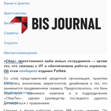
Банки и финтех
Криптоактивы
Бизнес
Сервисы
Соцсети
Импортозамещение
«Сбер» приостановил найм новых сотрудников — кроме
Технологии
тех, что связаны с ИТ и обеспечением работы сервисов.
Об этом
сообщило
издание Forbes.
ИИ
Со слов представителей кредитной организации, практика
Связь
коснулась аналитиков, маркетологов, дизайнеров и тех, кто
занимается продвижением сервиса. Предполагалось, что банк
Нацбезопасность
перестанет принимать новичков и в подразделение
«СберТех», однако руководству последнего удалось
Санкции
договориться с правлением.
Сегодня в банке работает около 288 тысяч человек. Он