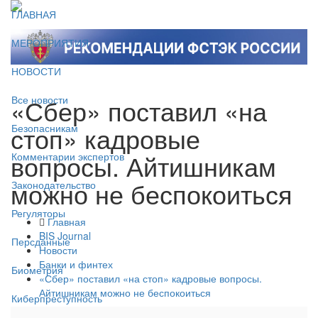
ГЛАВНАЯ
МЕРОПРИЯТИЯ
НОВОСТИ
«Сбер» поставил «на
Все новости
стоп» кадровые
Безопасникам
вопросы. Айтишникам
Комментарии экспертов
можно не беспокоиться
Законодательство
Регуляторы
Главная
BIS Journal
Персданные
Новости
Банки и финтех
Биометрия
«Сбер» поставил «на стоп» кадровые вопросы.
Айтишникам можно не беспокоиться
Киберпреступность