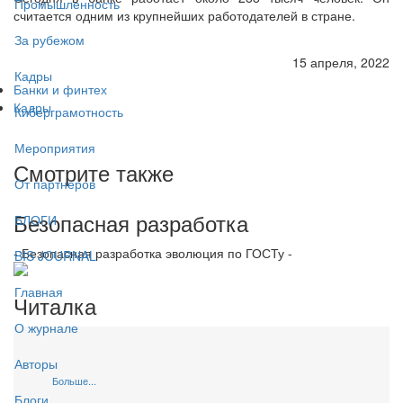
Промышленность
считается одним из крупнейших работодателей в стране.
За рубежом
15 апреля, 2022
Кадры
Банки и финтех
Кадры
Киберграмотность
Мероприятия
Смотрите также
От партнёров
Безопасная разработка
БЛОГИ
- Безопасная разработка эволюция по ГОСТу -
BIS JOURNAL
Главная
Читалка
О журнале
Авторы
Больше...
Блоги