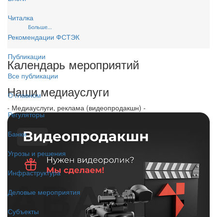
Читалка
Больше...
Рекомендации ФСТЭК
Публикации
Календарь мероприятий
Все публикации
Наши медиауслуги
О главном
- Медиауслуги, реклама (видеопродакшн) -
Регуляторы
Банки
Угрозы и решения
Инфраструктура
Деловые мероприятия
Субъекты