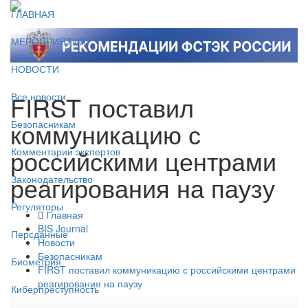
ГЛАВНАЯ
МЕРОПРИЯТИЯ
НОВОСТИ
FIRST поставил
Все новости
коммуникацию с
Безопасникам
российскими центрами
Комментарии экспертов
реагирования на паузу
Законодательство
Регуляторы
Главная
BIS Journal
Персданные
Новости
Безопасникам
Биометрия
FIRST поставил коммуникацию с российскими центрами
реагирования на паузу
Киберпреступность