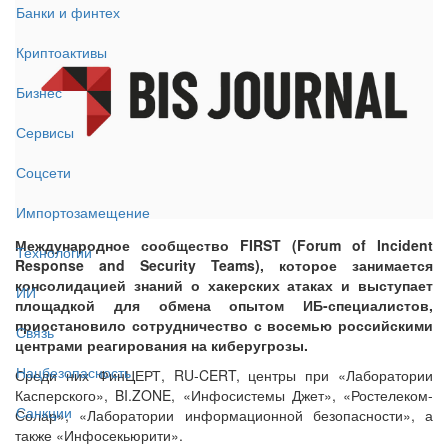
Банки и финтех
Криптоактивы
Бизнес
Сервисы
Соцсети
Импортозамещение
Международное сообщество FIRST (Forum of Incident
Технологии
Response and Security Teams), которое занимается
консолидацией знаний о хакерских атаках и выступает
ИИ
площадкой для обмена опытом ИБ-специалистов,
приостановило сотрудничество с восемью российскими
Связь
центрами реагирования на киберугрозы.
Нацбезопасность
Среди них ФинЦЕРТ, RU-CERT, центры при «Лаборатории
Касперского», BI.ZONE, «Инфосистемы Джет», «Ростелеком-
Санкции
Солар», «Лаборатории информационной безопасности», а
также «Инфосекьюрити».