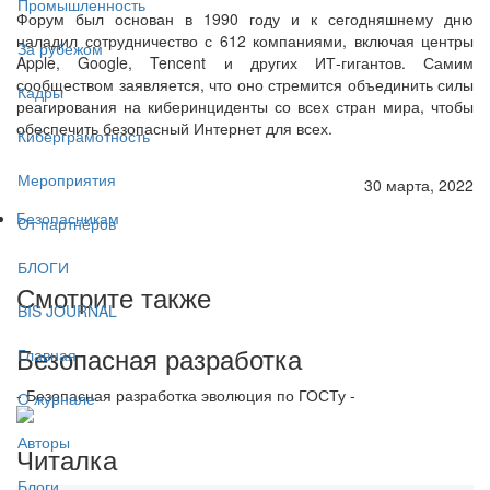
Промышленность
Форум был основан в 1990 году и к сегодняшнему дню
наладил сотрудничество с 612 компаниями, включая центры
За рубежом
Apple, Google, Tencent и других ИТ-гигантов. Самим
сообществом заявляется, что оно стремится объединить силы
Кадры
реагирования на киберинциденты со всех стран мира, чтобы
обеспечить безопасный Интернет для всех.
Киберграмотность
Мероприятия
30 марта, 2022
Безопасникам
От партнёров
БЛОГИ
Смотрите также
BIS JOURNAL
Безопасная разработка
Главная
- Безопасная разработка эволюция по ГОСТу -
О журнале
Авторы
Читалка
Блоги