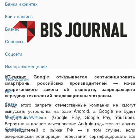
Банки и финтех
Криптоактивы
Бизнес
Сервисы
Соцсети
Импортозамещение
ИТ-гигант Google отказывается сертифицировать
Технологии
смартфоны российских производителей — из-за
американского закона об экспорте, запрещающего
ИИ
передачу технологий подсанкционным странам.
Связь
Ввиду этого запрета отечественные компании не смогут
выпускать устройства на базе Android, а Google не будет
Нацбезопасность
поддерживать софт (Google Play, Google Pay, YouTube).
Вероятно и полное исчезновение Android-гаджетов от других
Санкции
производителей с рынка РФ — в том случае, если
американская корпорация перестанет сертифицировать все