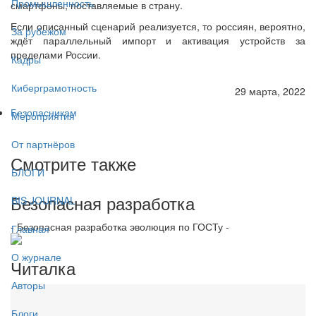
Промышленность
смартфоны, поставляемые в страну.
Если описанный сценарий реализуется, то россиян, вероятно,
За рубежом
ждёт параллельный импорт и активация устройств за
пределами России.
Кадры
Киберграмотность
29 марта, 2022
Безопасникам
Мероприятия
От партнёров
Смотрите также
БЛОГИ
Безопасная разработка
BIS JOURNAL
- Безопасная разработка эволюция по ГОСТу -
Главная
О журнале
Читалка
Авторы
Блоги