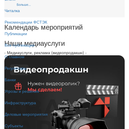
Больше...
Читалка
Рекомендации ФСТЭК
Календарь мероприятий
Публикации
Наши медиауслуги
Все публикации
- Медиауслуги, реклама (видеопродакшн) -
О главном
Регуляторы
Банки
Угрозы и решения
Инфраструктура
Деловые мероприятия
Субъекты