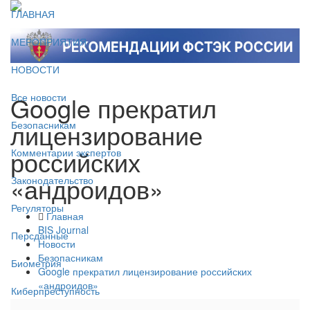
ГЛАВНАЯ
МЕРОПРИЯТИЯ
НОВОСТИ
Google прекратил
Все новости
лицензирование
Безопасникам
российских
Комментарии экспертов
«андроидов»
Законодательство
Регуляторы
Главная
BIS Journal
Персданные
Новости
Безопасникам
Биометрия
Google прекратил лицензирование российских
«андроидов»
Киберпреступность