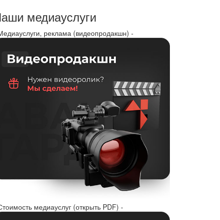
аши медиауслуги
 Медиауслуги, реклама (видеопродакшн) -
Стоимость медиауслуг (открыть PDF) -