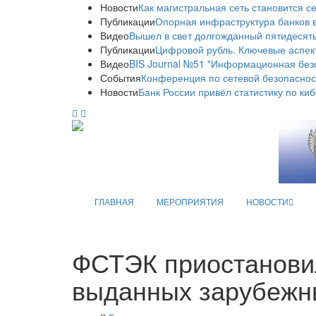
Новости
Как магистральная сеть становится с
Публикации
Опорная инфраструктура банков в
Видео
Вышел в свет долгожданный пятидесяты
Публикации
Цифровой рубль. Ключевые аспек
Видео
BIS Journal №51 "Информационная без
События
Конференция по сетевой безопаснос
Новости
Банк России привёл статистику по ки
ГЛАВНАЯ
МЕРОПРИЯТИЯ
НОВОСТИ
ФСТЭК приостановил
выданных зарубежн