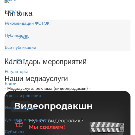
Читалка
Читалка
Рекомендации ФСТЭК
Публикации
Больше...
Все публикации
Календарь мероприятий
О главном
Регуляторы
Наши медиауслуги
Банки
- Медиауслуги, реклама (видеопродакшн) -
Угрозы и решения
Инфраструктура
Деловые мероприятия
Субъекты