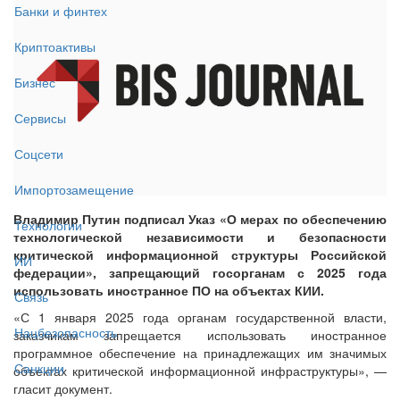
Банки и финтех
Криптоактивы
Бизнес
Сервисы
Соцсети
Импортозамещение
Владимир Путин подписал Указ «О мерах по обеспечению
Технологии
технологической независимости и безопасности
критической информационной структуры Российской
ИИ
федерации», запрещающий госорганам с 2025 года
использовать иностранное ПО на объектах КИИ.
Связь
«С 1 января 2025 года органам государственной власти,
Нацбезопасность
заказчикам запрещается использовать иностранное
программное обеспечение на принадлежащих им значимых
Санкции
объектах критической информационной инфраструктуры», —
гласит документ.