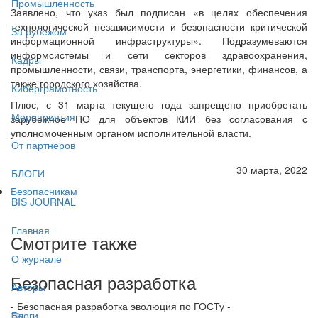
Промышленность
Заявлено, что указ был подписан «в целях обеспечения
технологической независимости и безопасности критической
За рубежом
информационной инфраструктуры». Подразумеваются
информсистемы и сети секторов здравоохранения,
Кадры
промышленности, связи, транспорта, энергетики, финансов, а
также городского хозяйства.
Киберграмотность
Плюс, с 31 марта текущего года запрещено приобретать
Мероприятия
зарубежное ПО для объектов КИИ без согласования с
уполномоченным органом исполнительной власти.
От партнёров
30 марта, 2022
БЛОГИ
Безопасникам
BIS JOURNAL
Главная
Смотрите также
О журнале
Безопасная разработка
Авторы
- Безопасная разработка эволюция по ГОСТу -
Блоги