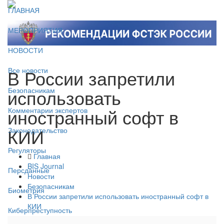
ГЛАВНАЯ
МЕРОПРИЯТИЯ
НОВОСТИ
В России запретили
Все новости
использовать
Безопасникам
иностранный софт в
Комментарии экспертов
КИИ
Законодательство
Регуляторы
Главная
BIS Journal
Персданные
Новости
Безопасникам
Биометрия
В России запретили использовать иностранный софт в
КИИ
Киберпреступность