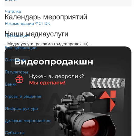
Читалка
Календарь мероприятий
Рекомендации ФСТЭК
Наши медиауслуги
Публикации
- Медиауслуги, реклама (видеопродакшн) -
Все публикации
О главном
Регуляторы
Банки
Угрозы и решения
Инфраструктура
Деловые мероприятия
Субъекты