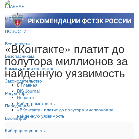
ГЛАВНАЯ
МЕРОПРИЯТИЯ
НОВОСТИ
«ВКонтакте» платит до
Все новости
полутора миллионов за
Безопасникам
найденную уязвимость
Комментарии экспертов
Законодательство
Главная
BIS Journal
Регуляторы
Новости
Киберграмотность
Персданные
«ВКонтакте» платит до полутора миллионов за
найденную уязвимость
Биометрия
Киберпреступность