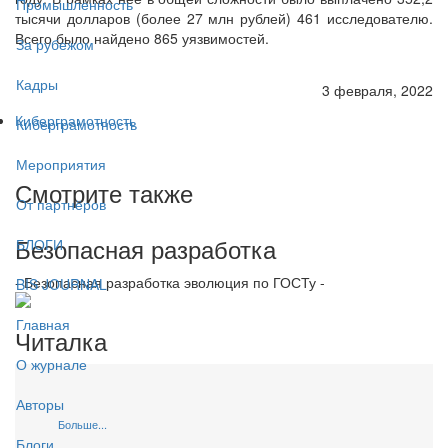
Промышленность
тысячи долларов (более 27 млн рублей) 461 исследователю.
Всего было найдено 865 уязвимостей.
За рубежом
Кадры
3 февраля, 2022
Киберграмотность
Киберграмотность
Мероприятия
Смотрите также
От партнёров
Безопасная разработка
БЛОГИ
- Безопасная разработка эволюция по ГОСТу -
BIS JOURNAL
Главная
Читалка
О журнале
Авторы
Больше...
Блоги