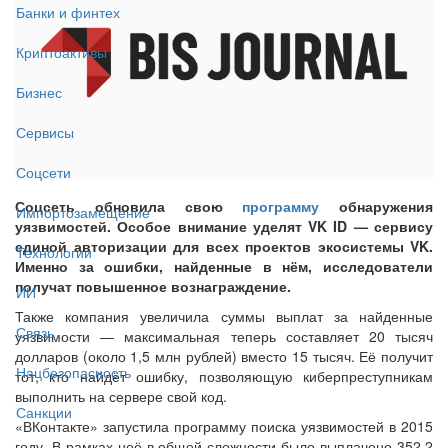
Банки и финтех
Криптоактивы
Бизнес
Сервисы
Соцсети
Соцсеть обновила свою
программу
обнаружения
Импортозамещение
уязвимостей. Особое внимание уделят VK ID — сервису
единой авторизации для всех проектов экосистемы VK.
Технологии
Именно за ошибки, найденные в нём, исследователи
получат повышенное вознаграждение.
ИИ
Также компания увеличила суммы выплат за найденные
Связь
уязвимости — максимальная теперь составляет 20 тысяч
долларов (около 1,5 млн рублей) вместо 15 тысяч. Её получит
Нацбезопасность
тот, кто найдёт ошибку, позволяющую киберпреступникам
выполнить на сервере свой код.
Санкции
«ВКонтакте» запустила программу поиска уязвимостей в 2015
году. В рамках неё в общей сложности было выплачено 352,2