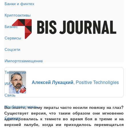
Банки и финтех
Криптоактивы
Бизнес
Сервисы
Соцсети
Импортозамещение
Технологии
Алексей Лукацкий
, Positive Technoligies
ИИ
Связь
Нацбезопасность
Вы знаете, почему пираты часто носили повязку на глаз?
Существует версия, что таким образом они мгновенно
Санкции
адаптировались к темноте во время боя в трюме и на
верхней палубе, когда им приходилось перемещаться