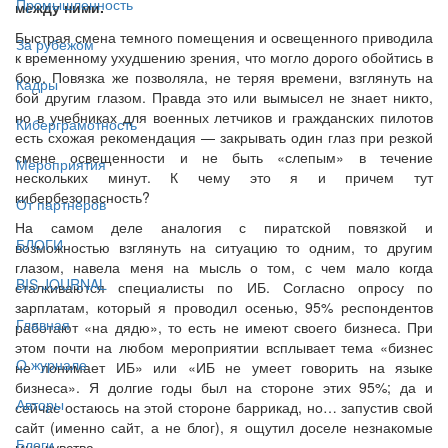
Промышленность
между ними.
Быстрая смена темного помещения и освещенного приводила
За рубежом
к временному ухудшению зрения, что могло дорого обойтись в
бою. Повязка же позволяла, не теряя времени, взглянуть на
Кадры
бой другим глазом. Правда это или вымысел не знает никто,
но в учебниках для военных летчиков и гражданских пилотов
Киберграмотность
есть схожая рекомендация — закрывать один глаз при резкой
смене освещенности и не быть «слепым» в течение
Мероприятия
нескольких минут. К чему это я и причем тут
кибербезопасность?
От партнёров
На самом деле аналогия с пиратской повязкой и
БЛОГИ
возможностью взглянуть на ситуацию то одним, то другим
глазом, навела меня на мысль о том, с чем мало когда
BIS JOURNAL
сталкиваются специалисты по ИБ. Согласно опросу по
зарплатам, который я проводил осенью, 95% респондентов
Главная
работают «на дядю», то есть не имеют своего бизнеса. При
этом почти на любом мероприятии всплывает тема «бизнес
О журнале
не понимает ИБ» или «ИБ не умеет говорить на языке
бизнеса». Я долгие годы был на стороне этих 95%; да и
Авторы
сейчас остаюсь на этой стороне баррикад, но… запустив свой
сайт (именно сайт, а не блог), я ощутил доселе незнакомые
Блоги
мне чувства.