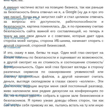
А именно частично встал на позицию бизнеса, так как раньше
Читалка
за безопасность блога отвечал не я, а Google (ну да я про это
уже писал). Когда же я запустил сайт и стал целиком отвечать
Рекомендации ФСТЭК
за вопросы его доступности, работоспособности и
безопасности, картина поменялась. Да, я по-прежнему считаю
Публикации
безопасность сайта важной его составляющей, но теперь я
трачу на нее свои деньги и с советами, которые дает одна
Все публикации
сторона моей натуры, сторона ИБ-шника, начинает спорить с
другой стороной, стороной бизнесовой.
О главном
И это, скажу я вам, битвы те еще. Один мой глаз смотрит на
Регуляторы
всякие плагины по безопасности и оценивает их возможности,
а другой смотрит на их стоимость и соотношение стоимость/
Банки
функциональность. Один мой глаз бросает взгляды в сторону
различных сервисов по сканированию уязвимостей или
Угрозы и решения
анализу вредоносных файлов, а другой начинает считать
деньги, выглядя скопидомом в глазах своего «коллеги». Эти
Инфраструктура
два голоса, ведущие внутри меня свой постоянный разговор,
живо напомнили мне редкие дискуссии на конференциях по
Деловые мероприятия
ИБ, на которых удается собрать в одном зале бизнесменов и
безопасников. Я прямо узнаю доводы обеих сторон, так как
Субъекты
сам внутри себя привожу их же, пытаясь встать на ту или иную