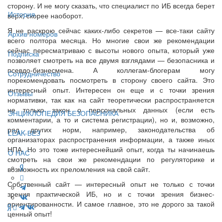
сторону. И не могу сказать, что специалист по ИБ всегда берет
История
верх; скорее наоборот.
Я не раскрою сейчас каких-либо секретов — все-таки сайту
Архив номеров
всего полтора месяца. Но многие свои же рекомендации
сейчас пересматриваю с высоты нового опыта, который уже
Подписка
позволяет смотреть на все двумя взглядами — безопасника и
псевдо-бизнесмена. А коллегам-блогерам могу
Сотрудничество
порекомендовать посмотреть в сторону своего сайта. Это
интересный опыт. Интересен он еще и с точки зрения
Отзывы
нормативки, так как на сайт теоретически распространяется
не только закон о персональных данных (если есть
ЭНЦИКЛОПЕДИЯ БЕЗОПАСНИКА
комментарии, а то и система регистрации), но и, возможно,
ряд других норм, например, законодательства об
LEAK-БЕЗ
организаторах распространения информации, а также иных
НПА. Но это тоже интереснейший опыт, когда ты начинаешь
О НАС
смотреть на свои же рекомендации по регуляторике и
возможность их преломления на свой сайт.
Собственный сайт — интересный опыт не только с точки
зрения практической ИБ, но и с точки зрения бизнес-
ориентированности. И самое главное, это не дорого за такой
ценный опыт!