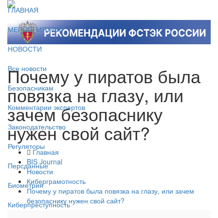
ГЛАВНАЯ
МЕРОПРИЯТИЯ
НОВОСТИ
Почему у пиратов была
Все новости
повязка на глазу, или
Безопасникам
зачем безопаснику
Комментарии экспертов
нужен свой сайт?
Законодательство
Регуляторы
Главная
BIS Journal
Персданные
Новости
Киберграмотность
Биометрия
Почему у пиратов была повязка на глазу, или зачем
безопаснику нужен свой сайт?
Киберпреступность