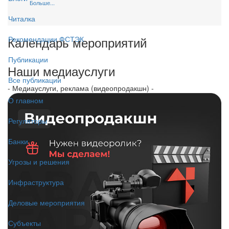
Больше...
Читалка
Календарь мероприятий
Рекомендации ФСТЭК
Публикации
Наши медиауслуги
Все публикации
- Медиауслуги, реклама (видеопродакшн) -
О главном
Регуляторы
Банки
Угрозы и решения
Инфраструктура
Деловые мероприятия
Субъекты