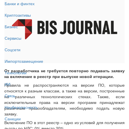
Банки и финтех
Криптоактивы
Бизнес
Сервисы
Соцсети
Импортозамещение
От разработчика не требуется повторно подавать заявку
Технологии
на включение в реестр при выпуске новой итерации.
ИИ
Правила не распространяются на версии ПО, которые
относятся к разным классам, а также на версии, построенные
Связь
на различных технологических стеках. Также, если
исключительные права на версии программ принадлежат
Нацбезопасность
различным правообладателям, необходимо подать новую
заявку.
Санкции
Включение ПО в этот реестр – одно из условий для получения
льготы по НДС: 0% вместо 20%.