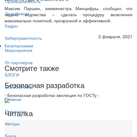
Промышленность
Максим Паршин, замминистра Минцифры, сообщил, что
За рубежом
задача ведомства – сделать процедуру включения
максимально понятной, прозрачной и эффективной.
Кадры
2 февраля, 2021
Киберграмотность
Безопасникам
Мероприятия
От партнёров
Смотрите также
БЛОГИ
Безопасная разработка
BIS JOURNAL
- Безопасная разработка эволюция по ГОСТу -
Главная
Читалка
О журнале
Авторы
Блоги