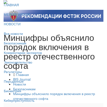
ГЛАВНАЯ
МЕРОПРИЯТИЯ
НОВОСТИ
Минцифры объяснило
Все новости
порядок включения в
Безопасникам
реестр отечественного
Комментарии экспертов
софта
Законодательство
Регуляторы
Главная
BIS Journal
Персданные
Новости
Безопасникам
Биометрия
Минцифры объяснило порядок включения в реестр
отечественного софта
Киберпреступность