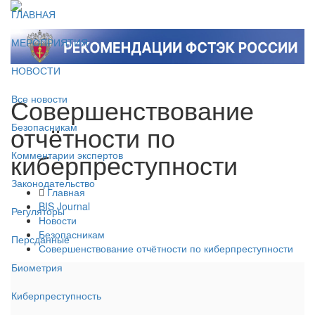
ГЛАВНАЯ
МЕРОПРИЯТИЯ
НОВОСТИ
Совершенствование
Все новости
отчётности по
Безопасникам
киберпреступности
Комментарии экспертов
Законодательство
Главная
BIS Journal
Регуляторы
Новости
Безопасникам
Персданные
Совершенствование отчётности по киберпреступности
Биометрия
Киберпреступность