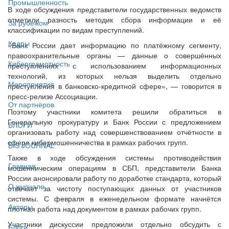
Промышленность
В ходе обсуждения представители государственных ведомств
отметили разность методик сбора информации и её
За рубежом
классификации по видам преступлений.
Кадры
«Банк России дает информацию по платёжному сегменту,
правоохранительные органы — данные о совершённых
Киберграмотность
преступлениях с использованием информационных
технологий, из которых нельзя выделить отдельно
Мероприятия
преступления в банковско-кредитной сфере», — говорится в
пресс-релизе Ассоциации.
От партнёров
Поэтому участники комитета решили обратиться в
Генеральную прокуратуру и Банк России с предложением
БЛОГИ
организовать работу над совершенствованием отчётности в
сфере кибермошенничества в рамках рабочих групп.
BIS JOURNAL
Также в ходе обсуждения системы противодействия
Главная
мошенническим операциям в СБП, представители Банка
России анонсировали работу по доработке стандарта, который
О журнале
отвечает за чистоту поступающих данных от участников
системы. С февраля в еженедельном формате начнётся
Авторы
плотная работа над документом в рамках рабочих групп.
Участники дискуссии предложили отдельно обсудить с
Блоги