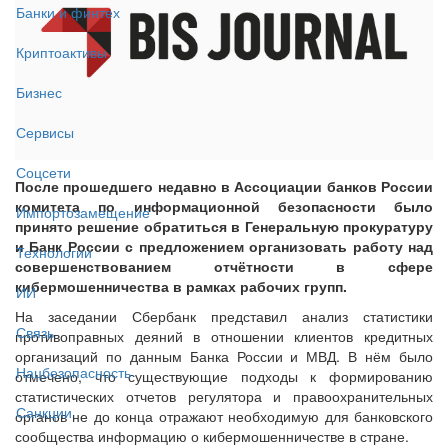
Банки и финтех
Криптоактивы
Бизнес
Сервисы
Соцсети
После прошедшего недавно в Ассоциации банков России
комитета по информационной безопасности было
Импортозамещение
принято решение обратиться в Генеральную прокуратуру
и Банк России с предложением организовать работу над
Технологии
совершенствованием отчётности в сфере
кибермошенничества в рамках рабочих групп.
ИИ
На заседании Сбербанк представил анализ статистики
Связь
противоправных деяний в отношении клиентов кредитных
организаций по данным Банка России и МВД. В нём было
Нацбезопасность
отмечено, что существующие подходы к формированию
статистических отчетов регулятора и правоохранительных
Санкции
органов не до конца отражают необходимую для банковского
сообщества информацию о кибермошенничестве в стране.