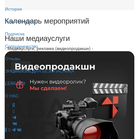
История
Календарь мероприятий
Архив номеров
Подписка
Наши медиауслуги
Сотрудничество
- Медиауслуги, реклама (видеопродакшн) -
Отзывы
ЭНЦИКЛОПЕДИЯ БЕЗОПАСНИКА
LEAK-БЕЗ
О НАС