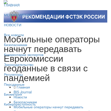
ГЛАВНАЯ
МЕРОПРИЯТИЯ
НОВОСТИ
Мобильные операторы
Все новости
начнут передавать
Безопасникам
Еврокомиссии
Комментарии экспертов
геоданные в связи с
Законодательство
пандемией
Регуляторы
Персданные
Главная
BIS Journal
Биометрия
Новости
Безопасникам
Киберпреступность
Мобильные операторы начнут передавать