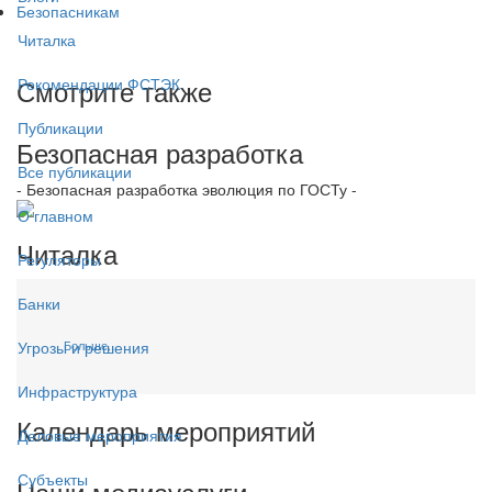
Безопасникам
Читалка
Смотрите также
Рекомендации ФСТЭК
Публикации
Безопасная разработка
Все публикации
- Безопасная разработка эволюция по ГОСТу -
О главном
Читалка
Регуляторы
Банки
Больше...
Угрозы и решения
Инфраструктура
Календарь мероприятий
Деловые мероприятия
Субъекты
Наши медиауслуги