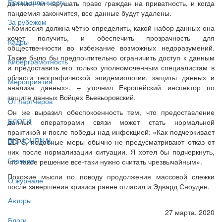
Промышленность
данные, ни нарушать право граждан на приватность, и когда
пандемия закончится, все данные будут удалены.
За рубежом
«Комиссия должна чётко определить, какой набор данных она
хочет получить, и обеспечить прозрачность для
Кадры
общественности во избежание возможных недоразумений.
Также было бы предпочтительно ограничить доступ к данным
Киберграмотность
и предоставить его только уполномоченным специалистам в
области географической эпидемиологии, защиты данных и
Мероприятия
анализа данных», – уточнил Европейский инспектор по
защите данных Войцех Вьевьоровский.
От партнёров
Он же выразил обеспокоенность тем, что предоставление
БЛОГИ
данных операторами связи может стать нормальной
практикой и после победы над инфекцией: «Как подчеркивает
BIS JOURNAL
EDPS, подобные меры обычно не предусматривают отказ от
них после нормализации ситуации. Я хотел бы подчеркнуть,
Главная
что такое решение все-таки нужно считать чрезвычайным».
Похожие мысли по поводу продолжения массовой слежки
О журнале
после завершения кризиса ранее огласил и Эдвард Сноуден.
Авторы
27 марта, 2020
Блоги