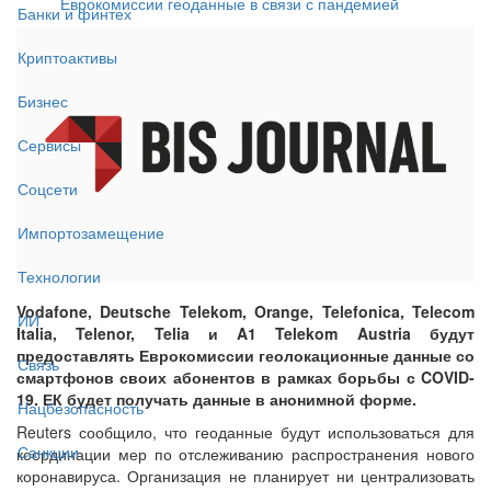
Еврокомиссии геоданные в связи с пандемией
Банки и финтех
Криптоактивы
Бизнес
Сервисы
Соцсети
Импортозамещение
Технологии
Vodafone, Deutsche Telekom, Orange, Telefonica, Telecom
ИИ
Italia, Telenor, Telia и A1 Telekom Austria будут
предоставлять Еврокомиссии геолокационные данные со
Связь
смартфонов своих абонентов в рамках борьбы с COVID-
19. ЕК будет получать данные в анонимной форме.
Нацбезопасность
Reuters сообщило, что геоданные будут использоваться для
Санкции
координации мер по отслеживанию распространения нового
коронавируса. Организация не планирует ни централизовать