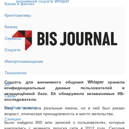
анонимной соцсети Whisper
Банки и финтех
Криптоактивы
Бизнес
Сервисы
Соцсети
Импортозамещение
Технологии
Соцсеть для анонимного общения Whisper хранила
ИИ
конфиденциальные данные пользователей в
незащищённой базе. Её обнаружили независимые ИБ-
Связь
исследователи.
Нацбезопасность
База не включала реальные имена, но в ней был указан
возраст, этническая принадлежность и место жительства.
Санкции
Было найдено 900 млн записей о пользователях, которые
накопились с момента запуска сети в 2012 году. Сегодня