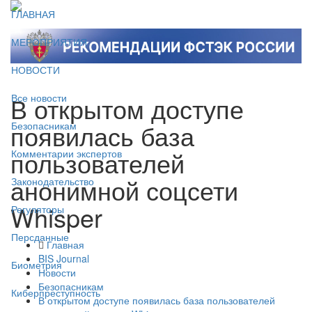
ГЛАВНАЯ
МЕРОПРИЯТИЯ
НОВОСТИ
В открытом доступе
Все новости
появилась база
Безопасникам
пользователей
Комментарии экспертов
анонимной соцсети
Законодательство
Whisper
Регуляторы
Персданные
Главная
BIS Journal
Биометрия
Новости
Безопасникам
Киберпреступность
В открытом доступе появилась база пользователей