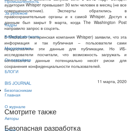
Промышленность
аудитория Whisper превышает 30 млн человек в месяц (не все
совершеннолетние). Эксперты обратились в
За рубежом
правоохранительные органы и к самой Whisper. Доступ к
данным был закрыт 9 марта, когда The Washington Post
Кадры
направило запрос в соцсеть.
Киберграмотность
В MediaLab (материнская компания Whisper) заявили, что эта
информация и так публичная – пользователи сами
Мероприятия
предоставляли эти данные для публикации. Но ИБ-
исследователи посчитали, что возможность загружать и
От партнёров
сопоставлять данные потенциально несёт риски для
сохранения конфиденциальности пользователей.
БЛОГИ
11 марта, 2020
BIS JOURNAL
Безопасникам
Главная
О журнале
Смотрите также
Авторы
Безопасная разработка
Блоги