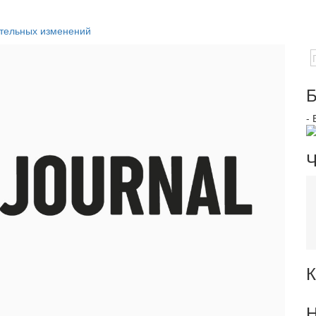
ательных изменений
Б
-
Ч
К
Н