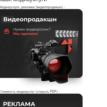
 Медиауслуги, реклама (видеопродакшн) -
Стоимость медиауслуг (открыть PDF) -