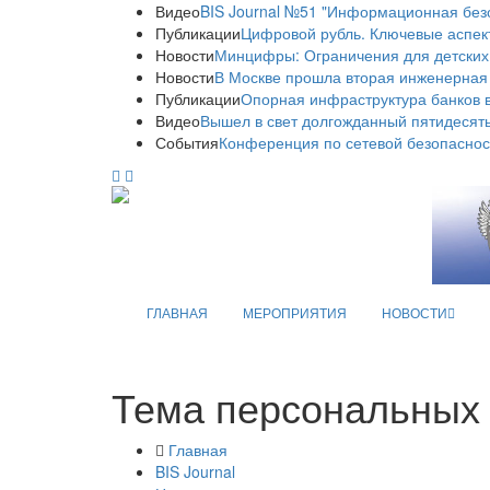
Видео
BIS Journal №51 "Информационная без
Публикации
Цифровой рубль. Ключевые аспек
Новости
Минцифры: Ограничения для детских
Новости
В Москве прошла вторая инженерная
Публикации
Опорная инфраструктура банков в
Видео
Вышел в свет долгожданный пятидесяты
События
Конференция по сетевой безопаснос
ГЛАВНАЯ
МЕРОПРИЯТИЯ
НОВОСТИ
Тема персональных 
Главная
BIS Journal