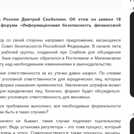
-
а России Дмитрий Скобелкин. Об этом он заявил 18
о форума «Информационная безопасность финансовой
тор со своей стороны направил предложение, касающееся
 Совет безопасности Российской Федерации. В начале лета
 рабочей группы, созданной при Совбезе для обсуждения
й банк параллельно обратился в Ростелеком и Минкомсвязи
боту над необходимыми изменениями в законодательство.
я ответственности за их утечки давно назрел. По словам
 уголовной ответственности для юридических лиц, которые
кая форма наказания применяется. Увеличение штрафов может
для юридических лиц. Конечно, формат будет обсуждаться.
имо уголовную ответственность для виновных.
 все требования выполнил, все необходимые формальности
к быть в таких случаях?
- 
ничего не бывает, такие случаи подлежат тщательному
ует. Ведь установка регулятора – это тоже процесс, который
зовов и угроз. Совершенствуются также процессы защиты.