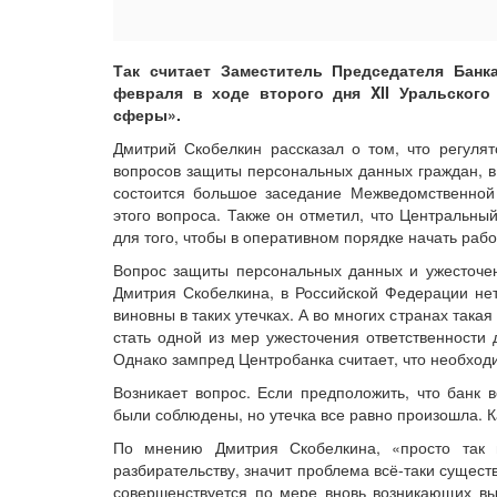
Так считает Заместитель Председателя Банк
февраля в ходе второго дня XII Уральског
сферы».
Дмитрий Скобелкин рассказал о том, что регуля
вопросов защиты персональных данных граждан, в
состоится большое заседание Межведомственной
этого вопроса. Также он отметил, что Центральны
для того, чтобы в оперативном порядке начать ра
Вопрос защиты персональных данных и ужесточени
Дмитрия Скобелкина, в Российской Федерации нет
виновны в таких утечках. А во многих странах та
стать одной из мер ужесточения ответственности 
Однако зампред Центробанка считает, что необход
Возникает вопрос. Если предположить, что банк
были соблюдены, но утечка все равно произошла. Ка
По мнению Дмитрия Скобелкина, «просто так 
разбирательству, значит проблема всё-таки существ
совершенствуется по мере вновь возникающих вы