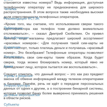
становятся известны номера? Ведь информация, доступная
телефонному оператору не предназначена для широкого
Читалка
распространения. В этом вопросе также необходима высокая
доля ответственности телефонных операторов.
Рекомендации ФСТЭК
«Кроме того, мы считаем, что использование сверки такого
Публикации
идентификатора как телефон тоже должно внимательно
отслеживаться», – сказал Дмитрий Скобелкин. Он привел
Все публикации
пример, когда магазины предлагают широкий ассортимент
«красивых номеров»: «Для получения такой сим-карты не
О главном
нужен паспорт, только платишь деньги и получаешь «красивый
номер». Это безобразие! Телефонные операторы позволяют
Регуляторы
использовать свои сим-карты таким образом. Когда будет
сверка, тогда можно блокировать номер, который явно не
Банки
принадлежит лицу, которое пытается им воспользоваться».
Следует отметить, что данный вопрос – это как раз предмет
Угрозы и решения
закона об обмене информацией между телеком-операторами
и банками. Причём, речь не идёт о передаче персональных
Инфраструктура
данных от одних к другим, а о построении бинарной системы,
которая позволит банку более выверенно принимать решения
Деловые мероприятия
в области рисков.
Субъекты