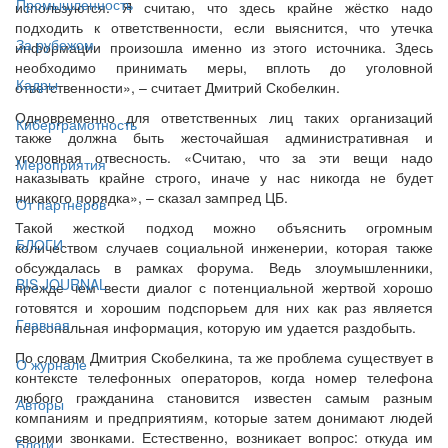
Промышленность
используются. Я считаю, что здесь крайне жёстко надо
подходить к ответственности, если выяснится, что утечка
За рубежом
информации произошла именно из этого источника. Здесь
необходимо принимать меры, вплоть до уголовной
Кадры
ответственности», – считает Дмитрий Скобелкин.
Одновременно для ответственных лиц таких организаций
Киберграмотность
также должна быть жесточайшая административная и
уголовная отвесность. «Считаю, что за эти вещи надо
Мероприятия
наказывать крайне строго, иначе у нас никогда не будет
никакого порядка», – сказал зампред ЦБ.
От партнёров
Такой жесткой подход можно объяснить огромным
БЛОГИ
количеством случаев социальной инженерии, которая также
обсуждалась в рамках форума. Ведь злоумышленники,
BIS JOURNAL
прежде чем вести диалог с потенциальной жертвой хорошо
готовятся и хорошим подспорьем для них как раз является
Главная
персональная информация, которую им удается раздобыть.
По словам Дмитрия Скобелкина, та же проблема существует в
О журнале
контексте телефонных операторов, когда номер телефона
любого гражданина становится известен самым разным
Авторы
компаниям и предприятиям, которые затем донимают людей
своими звонками. Естественно, возникает вопрос: откуда им
Блоги