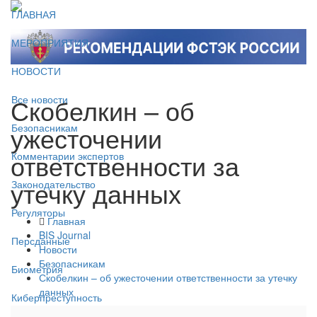
ГЛАВНАЯ
МЕРОПРИЯТИЯ
НОВОСТИ
Скобелкин – об
Все новости
ужесточении
Безопасникам
ответственности за
Комментарии экспертов
утечку данных
Законодательство
Регуляторы
Главная
BIS Journal
Персданные
Новости
Безопасникам
Биометрия
Скобелкин – об ужесточении ответственности за утечку
данных
Киберпреступность