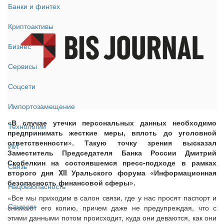
Банки и финтех
Криптоактивы
Бизнес
Сервисы
Соцсети
Импортозамещение
«В случае утечки персональных данных необходимо
Технологии
предпринимать жесткие меры, вплоть до уголовной
ответственности». Такую точку зрения высказал
ИИ
Заместитель Председателя Банка России Дмитрий
Скобелкин на состоявшемся пресс-подходе в рамках
Связь
второго дня XII Уральского форума «Информационная
безопасность финансовой сферы».
Нацбезопасность
«Все мы приходим в салон связи, где у нас просят паспорт и
Санкции
снимают его копию, причем даже не предупреждая, что с
этими данными потом происходит, куда они деваются, как они