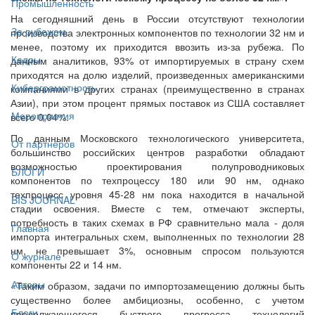
Промышленность
На сегодняшний день в России отсутствуют технологии
За рубежом
производства электронных компонентов по технологии 32 нм и
менее, поэтому их приходится ввозить из-за рубежа. По
Кадры
данным аналитиков, 93% от импортируемых в страну схем
приходятся на долю изделий, произведенных американскими
Киберграмотность
компаниями в других странах (преимущественно в странах
Азии), при этом процент прямых поставок из США составляет
Мероприятия
всего 0,04%.
По данным Московского технологического университета,
От партнёров
большинство российских центров разработки обладают
возможностью проектирования полупроводниковых
БЛОГИ
компонентов по техпроцессу 180 или 90 нм, однако
техпроцесс уровня 45-28 нм пока находится в начальной
BIS JOURNAL
стадии освоения. Вместе с тем, отмечают эксперты,
потребность в таких схемах в РФ сравнительно мала - доля
Главная
импорта интегральных схем, выполненных по технологии 28
нм, не превышает 3%, основным спросом пользуются
О журнале
компоненты 22 и 14 нм.
Авторы
«Таким образом, задачи по импортозамещению должны быть
существенно более амбициозны, особенно, с учетом
Блоги
продолжающегося быстрого прогресса технологий