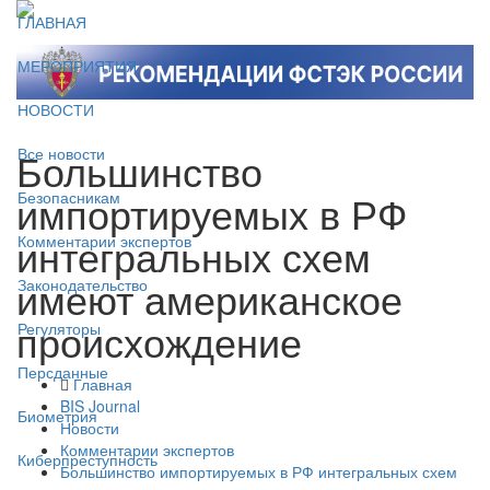
ГЛАВНАЯ
МЕРОПРИЯТИЯ
НОВОСТИ
Большинство
Все новости
импортируемых в РФ
Безопасникам
интегральных схем
Комментарии экспертов
имеют американское
Законодательство
происхождение
Регуляторы
Персданные
Главная
BIS Journal
Биометрия
Новости
Комментарии экспертов
Киберпреступность
Большинство импортируемых в РФ интегральных схем