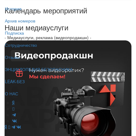
Календарь мероприятий
История
Архив номеров
Наши медиауслуги
Подписка
- Медиауслуги, реклама (видеопродакшн) -
Сотрудничество
Отзывы
ЭНЦИКЛОПЕДИЯ БЕЗОПАСНИКА
LEAK-БЕЗ
О НАС