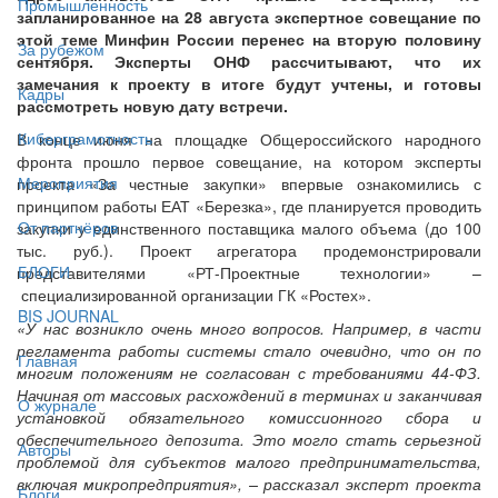
Промышленность
запланированное на 28 августа экспертное совещание по
этой теме Минфин России перенес на вторую половину
За рубежом
сентября. Эксперты ОНФ рассчитывают, что их
замечания к проекту в итоге будут учтены, и готовы
Кадры
рассмотреть новую дату встречи.
Киберграмотность
В конце июня на площадке Общероссийского народного
фронта прошло первое совещание, на котором эксперты
Мероприятия
проекта «За честные закупки» впервые ознакомились с
принципом работы ЕАТ «Березка», где планируется проводить
От партнёров
закупки у единственного поставщика малого объема (до 100
тыс. руб.). Проект агрегатора продемонстрировали
БЛОГИ
представителями «РТ-Проектные технологии» –
специализированной организации ГК «Ростех».
BIS JOURNAL
«У нас возникло очень много вопросов. Например, в части
регламента работы системы стало очевидно, что он по
Главная
многим положениям не согласован с требованиями 44-ФЗ.
Начиная от массовых расхождений в терминах и заканчивая
О журнале
установкой обязательного комиссионного сбора и
обеспечительного депозита. Это могло стать серьезной
Авторы
проблемой для субъектов малого предпринимательства,
включая микропредприятия», – рассказал эксперт проекта
Блоги