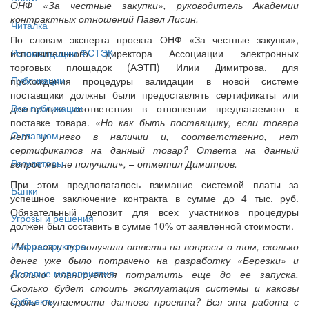
ОНФ «За честные закупки», руководитель Академии
контрактных отношений Павел Лисин.
Читалка
По словам эксперта проекта ОНФ «За честные закупки»,
Рекомендации ФСТЭК
исполнительного директора Ассоциации электронных
торговых площадок (АЭТП) Илии Димитрова, для
Публикации
прохождения процедуры валидации в новой системе
поставщики должны были предоставлять сертификаты или
Все публикации
декларации соответствия в отношении предлагаемого к
поставке товара.
«Но как быть поставщику, если товара
О главном
нет у него в наличии и, соответственно, нет
сертификатов на данный товар? Ответа на данный
Регуляторы
вопрос мы не получили», – отметил Димитров.
При этом предполагалось взимание системой платы за
Банки
успешное заключение контракта в сумме до 4 тыс. руб.
Обязательный депозит для всех участников процедуры
Угрозы и решения
должен был составить в сумме 10% от заявленной стоимости.
Инфраструктура
«Мы так и не получили ответы на вопросы о том, сколько
денег уже было потрачено на разработку «Березки» и
Деловые мероприятия
сколько планируется потратить еще до ее запуска.
Сколько будет стоить эксплуатация системы и каковы
Субъекты
сроки окупаемости данного проекта? Вся эта работа с