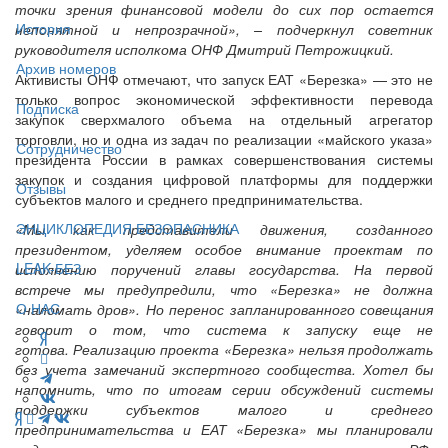
точки зрения финансовой модели до сих пор остается
История
непонятной и непрозрачной», – подчеркнул советник
руководителя исполкома ОНФ Дмитрий Петрожицкий.
Архив номеров
Активисты ОНФ отмечают, что запуск ЕАТ «Березка» — это не
только вопрос экономической эффективности перевода
Подписка
закупок сверхмалого объема на отдельный агрегатор
торговли, но и одна из задач по реализации «майского указа»
Сотрудничество
президента России в рамках совершенствования системы
закупок и создания цифровой платформы для поддержки
Отзывы
субъектов малого и среднего предпринимательства.
ЭНЦИКЛОПЕДИЯ БЕЗОПАСНИКА
«Мы как представители движения, созданного
президентом, уделяем особое внимание проектам по
LEAK-БЕЗ
исполнению поручений главы государства. На первой
встрече мы предупредили, что «Березка» не должна
О НАС
«наломать дров». Но перенос запланированного совещания
говорит о том, что система к запуску еще не
готова. Реализацию проекта «Березка» нельзя продолжать
без учета замечаний экспертного сообщества. Хотел бы
напомнить, что по итогам серии обсуждений системы
поддержки субъектов малого и среднего
предпринимательства и ЕАТ «Березка» мы планировали