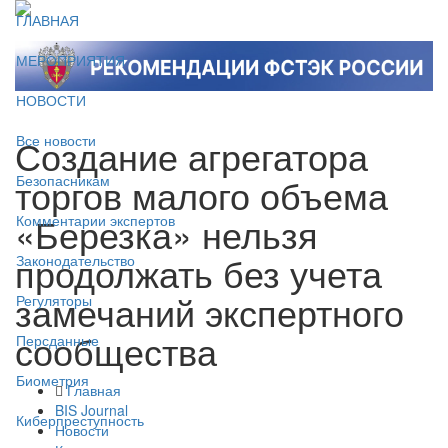
ГЛАВНАЯ
МЕРОПРИЯТИЯ
НОВОСТИ
Создание агрегатора
Все новости
торгов малого объема
Безопасникам
«Березка» нельзя
Комментарии экспертов
продолжать без учета
Законодательство
замечаний экспертного
Регуляторы
сообщества
Персданные
Биометрия
Главная
BIS Journal
Киберпреступность
Новости