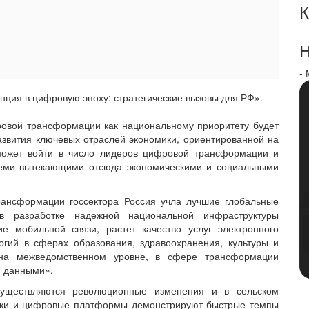
К
Н
-
нция в цифровую эпоху: стратегические вызовы для РФ».
ровой трансформации как национальному приоритету будет
звития ключевых отраслей экономики, ориентированной на
сможет войти в число лидеров цифровой трансформации и
всеми вытекающими отсюда экономическими и социальными
трансформации госсектора Россия учла лучшие глобальные
в разработке надежной национальной инфраструктуры
е мобильной связи, растет качество услуг электронного
огий в сферах образования, здравоохранения, культуры и
 на межведомственном уровне, в сфере трансформации
и данными».
существляются революционные изменения и в сельском
ынки и цифровые платформы демонстрируют быстрые темпы