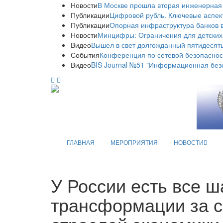
Новости
В Москве прошла вторая инженерная
Публикации
Цифровой рубль. Ключевые аспек
Публикации
Опорная инфраструктура банков в
Новости
Минцифры: Ограничения для детских
Видео
Вышел в свет долгожданный пятидесяты
События
Конференция по сетевой безопаснос
Видео
BIS Journal №51 "Информационная без
ГЛАВНАЯ
МЕРОПРИЯТИЯ
НОВОСТИ
У России есть все 
трансформации за с