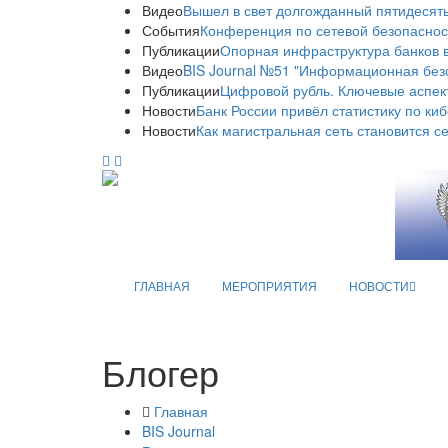
Видео
Вышел в свет долгожданный пятидесяты
События
Конференция по сетевой безопаснос
Публикации
Опорная инфраструктура банков в
Видео
BIS Journal №51 "Информационная без
Публикации
Цифровой рубль. Ключевые аспек
Новости
Банк России привёл статистику по ки
Новости
Как магистральная сеть становится с
ГЛАВНАЯ
МЕРОПРИЯТИЯ
НОВОСТИ
Блогер
Главная
BIS Journal