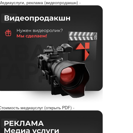
 Медиауслуги, реклама (видеопродакшн) -
Стоимость медиауслуг (открыть PDF) -