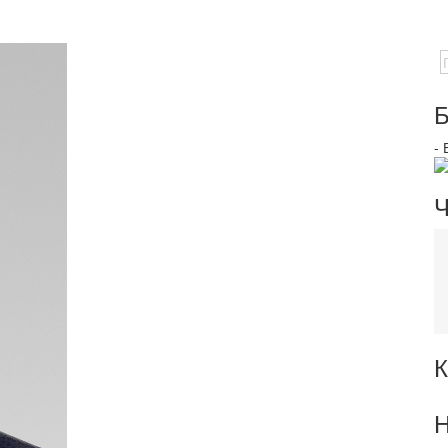
Б
-
Ч
К
Н