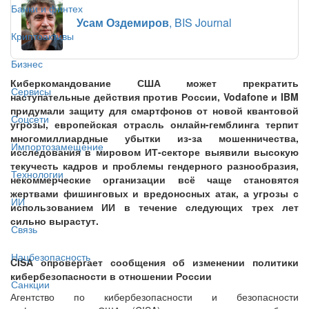
Банки и финтех
Усам Оздемиров
, BIS Journal
Криптоактивы
Бизнес
Киберкомандование США может прекратить
Сервисы
наступательные действия против России, Vodafone и IBM
придумали защиту для смартфонов от новой квантовой
Соцсети
угрозы, европейская отрасль онлайн-гемблинга терпит
многомиллиардные убытки из-за мошенничества,
Импортозамещение
исследования в мировом ИТ-секторе выявили высокую
текучесть кадров и проблемы гендерного разнообразия,
Технологии
некоммерческие организации всё чаще становятся
жертвами фишинговых и вредоносных атак, а угрозы с
ИИ
использованием ИИ в течение следующих трех лет
сильно вырастут.
Связь
Нацбезопасность
CISA опровергает сообщения об изменении политики
кибербезопасности в отношении России
Санкции
Агентство по кибербезопасности и безопасности