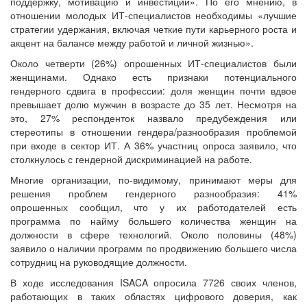
поддержку, мотивацию и инвестиции». По его мнению, в
отношении молодых ИТ-специалистов необходимы «лучшие
стратегии удержания, включая четкие пути карьерного роста и
акцент на балансе между работой и личной жизнью».
Около четверти (26%) опрошенных ИТ-специалистов были
женщинами. Однако есть признаки потенциального
гендерного сдвига в профессии: доля женщин почти вдвое
превышает долю мужчин в возрасте до 35 лет. Несмотря на
это, 27% респонденток назвало предубеждения или
стереотипы в отношении гендера/разнообразия проблемой
при входе в сектор ИТ. А 36% участниц опроса заявило, что
столкнулось с гендерной дискриминацией на работе.
Многие организации, по-видимому, принимают меры для
решения проблем гендерного разнообразия: 41%
опрошенных сообщил, что у их работодателей есть
программа по найму большего количества женщин на
должности в сфере технологий. Около половины (48%)
заявило о наличии программ по продвижению большего числа
сотрудниц на руководящие должности.
В ходе исследования ISACA опросила 7726 своих членов,
работающих в таких областях цифрового доверия, как