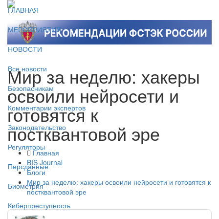
ГЛАВНАЯ
МЕРОПРИЯТИЯ
НОВОСТИ
Мир за неделю: хакеры
Все новости
освоили нейросети и
Безопасникам
готовятся к
Комментарии экспертов
постквантовой эре
Законодательство
Регуляторы
Главная
BIS Journal
Персданные
Блоги
Мир за неделю: хакеры освоили нейросети и готовятся к
Биометрия
постквантовой эре
Киберпреступность