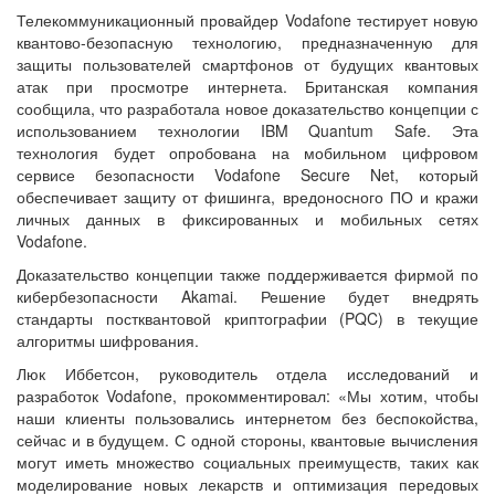
Телекоммуникационный провайдер Vodafone тестирует новую
квантово-безопасную технологию, предназначенную для
защиты пользователей смартфонов от будущих квантовых
атак при просмотре интернета. Британская компания
сообщила, что разработала новое доказательство концепции с
использованием технологии IBM Quantum Safe. Эта
технология будет опробована на мобильном цифровом
сервисе безопасности Vodafone Secure Net, который
обеспечивает защиту от фишинга, вредоносного ПО и кражи
личных данных в фиксированных и мобильных сетях
Vodafone.
Доказательство концепции также поддерживается фирмой по
кибербезопасности Akamai. Решение будет внедрять
стандарты постквантовой криптографии (PQC) в текущие
алгоритмы шифрования.
Люк Иббетсон, руководитель отдела исследований и
разработок Vodafone, прокомментировал: «Мы хотим, чтобы
наши клиенты пользовались интернетом без беспокойства,
сейчас и в будущем. С одной стороны, квантовые вычисления
могут иметь множество социальных преимуществ, таких как
моделирование новых лекарств и оптимизация передовых