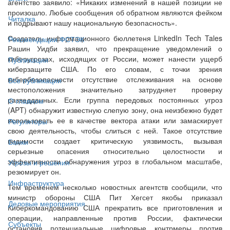
агентство заявило: «Никаких изменений в нашей позиции не
произошло. Любые сообщения об обратном являются фейком
Читалка
и подрывают нашу национальную безопасность».
Создатель информационного бюллетеня LinkedIn Tech Tales
Рекомендации ФСТЭК
Рашин Уидби заявил, что прекращение уведомлений о
киберугрозах, исходящих от России, может нанести ущерб
Публикации
киберзащите США. По его словам, с точки зрения
кибербезопасности отсутствие отслеживания на основе
Все публикации
местоположения значительно затрудняет проверку
разведданных. Если группа передовых постоянных угроз
О главном
(APT) обнаружит известную слепую зону, она неизбежно будет
использовать ее в качестве вектора атаки или замаскирует
Регуляторы
свою деятельность, чтобы слиться с ней. Такое отсутствие
видимости создает критическую уязвимость, вызывая
Банки
серьезные опасения относительно целостности и
эффективности обнаружения угроз в глобальном масштабе,
Угрозы и решения
резюмирует он.
Инфраструктура
Тем временем несколько новостных агентств сообщили, что
министр обороны США Пит Хегсет якобы приказал
Деловые мероприятия
Киберкомандованию США прекратить все приготовления и
операции, направленные против России, фактически
Субъекты
остановив потенциальные цифровые контрмеры против