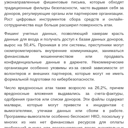
узконаправленные фишинговые письма, которые обходят
традиционные фильтры безопасности, часто выдавая себя за
доноров, регулирующие органы или партнерские организации.
Рост цифровых инструментов сбора средств и онлайн-
сотрудничества еще больше расширил поверхность атак.
Фишинг учетных данных, позволяющий хакерам красть
данные для входа и получать доступ к базам данных доноров,
вырос на 50,4%. Проникая в эти системы, преступники могут
скомпрометировать внутренние коммуникации, заниматься
финансовым мошенничеством или продавать
конфиденциальные данные в даркнете. Некоммерческие
организации особенно уязвимы из-за своей зависимости от
волонтеров и внешних партнеров, которые могут не иметь
формальной подготовки по кибербезопасности.
Число вредоносных атак также возросло на 26,2%, причем
вредоносные вложения выдавались за счета-фактуры,
одобрения грантов или списки доноров. Эти файлы содержат
малвари, которые могут привести к инцидентам с
вымогателями, утечкам данных или сбоям в работе.
Программы-вымогатели особенно беспокоят НКО, поскольку у
многих из них нет финансовых ресурсов для оплаты
требований выкупа или восстановления после значительных