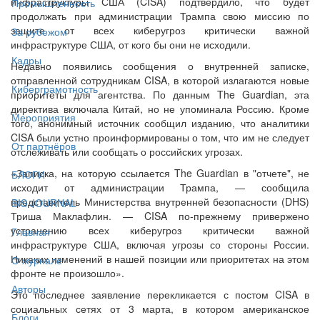
инфраструктуры США (CISA) подтвердило, что будет
Промышленность
продолжать при администрации Трампа свою миссию по
защите от всех киберугроз критически важной
За рубежом
инфраструктуре США, от кого бы они не исходили.
Кадры
Недавно появились сообщения о внутренней записке,
отправленной сотрудникам CISA, в которой излагаются новые
Киберграмотность
приоритеты для агентства. По данным The Guardian, эта
директива включала Китай, но не упоминала Россию. Кроме
Мероприятия
того, анонимный источник сообщил изданию, что аналитики
CISA были устно проинформированы о том, что им не следует
От партнёров
отслеживать или сообщать о российских угрозах.
«Записка, на которую ссылается The Guardian в "отчете", не
БЛОГИ
исходит от администрации Трампа, — сообщила
представитель Министерства внутренней безопасности (DHS)
BIS JOURNAL
Триша Маклафлин. — CISA по-прежнему привержено
устранению всех киберугроз критически важной
Главная
инфраструктуре США, включая угрозы со стороны России.
Никаких изменений в нашей позиции или приоритетах на этом
О журнале
фронте не произошло».
Авторы
Это последнее заявление перекликается с постом CISA в
социальных сетях от 3 марта, в котором американское
Блоги