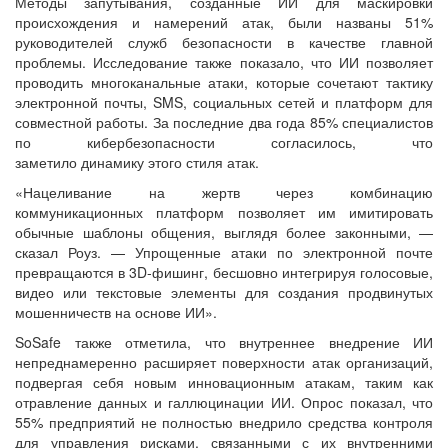
Методы запутывания, созданные ИИ для маскировки
происхождения и намерений атак, были названы 51%
руководителей служб безопасности в качестве главной
проблемы. Исследование также показало, что ИИ позволяет
проводить многоканальные атаки, которые сочетают тактику
электронной почты, SMS, социальных сетей и платформ для
совместной работы. За последние два года 85% специалистов
по кибербезопасности согласилось, что
заметило динамику этого стиля атак.
«Нацеливание на жертв через комбинацию
коммуникационных платформ позволяет им имитировать
обычные шаблоны общения, выглядя более законными, —
сказал Роуз. — Упрощенные атаки по электронной почте
превращаются в 3D-фишинг, бесшовно интегрируя голосовые,
видео или текстовые элементы для создания продвинутых
мошенничеств на основе ИИ».
SoSafe также отметила, что внутреннее внедрение ИИ
непреднамеренно расширяет поверхности атак организаций,
подвергая себя новым инновационным атакам, таким как
отравление данных и галлюцинации ИИ. Опрос показал, что
55% предприятий не полностью внедрило средства контроля
для управления рисками, связанными с их внутренними