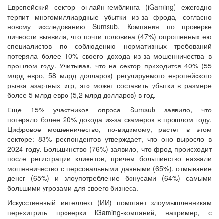
Европейский сектор онлайн-гемблинга (iGaming) ежегодно
терпит многомиллиардные убытки из-за фрода, согласно
новому исследованию Sumsub. Компания по проверке
личности выявила, что почти половина (47%) опрошенных ею
специалистов по соблюдению нормативных требований
потеряла более 10% своего дохода из-за мошенничества в
прошлом году. Учитывая, что на сектор приходится 40% (55
млрд евро, 58 млрд долларов) регулируемого европейского
рынка азартных игр, это может составить убытки в размере
более 5 млрд евро (5,2 млрд долларов) в год.
Еще 15% участников опроса Sumsub заявило, что
потеряло более 20% дохода из-за скамеров в прошлом году.
Цифровое мошенничество, по-видимому, растет в этом
секторе: 83% респондентов утверждает, что оно выросло в
2024 году. Большинство (76%) заявило, что фрод происходит
после регистрации клиентов, причем большинство назвали
мошенничество с персональными данными (65%), отмывание
денег (65%) и злоупотребление бонусами (64%) самыми
большими угрозами для своего бизнеса.
Искусственный интеллект (ИИ) помогает злоумышленникам
перехитрить проверки iGaming-компаний, например, с