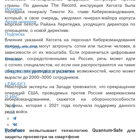
страны. По данным The Record, инструкция Хегсета была
История
передана генералу Тимоти Хо, главе Киберкомандования,
который, в свою очередь, уведомил генерал-майора корпуса
Архив номеров
морской пехоты Райана Херитеджа, уходящего директора по
операциям, о новой директиве.
Подписка
Влияние указаний Хегсета на персонал Киберкомандования
неясно, но они могут затронуть сотни или тысячи человек, в
Сотрудничество
зависимости от их масштаба. Если ограничиться цифровыми
воинами, сосредоточенными на России, речь может идти
Отзывы
о сотнях специалистов, но если они распространятся на такие
области, как разведка и развитие возможностей, число может
ЭНЦИКЛОПЕДИЯ БЕЗОПАСНИКА
вырасти до 2000–3000 сотрудников.
LEAK-БЕЗ
Некоторые эксперты на Западе тревожатся, что прекращение
операций США, проводимых против России американским
О НАС
киберкомандованием, скажется на обороноспособности
Украины, которая с 2021 года получала поддержку данного
рода войск.
Vodafone испытывает технологию Quantum-Safe для
защиты просмотра на смартфоне