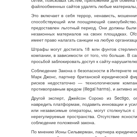
сетей, поисковых систем, приложений для обмена 
файлообменных сайтов удалять любые материалы, 
Это включает в себя террор, ненависть, мошенни
способствующий или поощряющий самоубийство.
предоставлен льготный период. Они должны были 
незаконных материалов на своих площадках. Ofc
имеет право налагать санкции на любую организац
Штрафы могут достигать 18 млн фунтов стерлинг
компании, в зависимости от того, что больше. В с
просьбой заблокировать доступ к сайту-нарушителю
Соблюдение Закона о безопасности в Интернете не
Марк Джонс, партнер британской юридической фир
рисков недостаточно — технологическим компа
противоправным вредом (illegal harms), и активно ис
Другой эксперт, Джейсон Сороко из Sectigo, о
навредить платформам, подавить инновации и уси
или независимые операторы, могут столкнуться с 
нерегулируемые пространства. Отсутствие ясност
соблюдение положений закона.
По мнению Ионы Сильверман, партнера юридическо