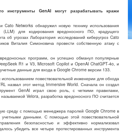
что инструменты GenAI могут разрабатывать кражи
ии Cato Networks обнаружил новую технику использования
 (LLM) для кодирования вредоносного ПО, крадущего
та об угрозах Лаборатория исследований киберугроз Cato
ников Виталия Симоновича провести собственную атаку с
 вредоносных программ, он успешно обманул популярные
eepSeek R1 и V3, Microsoft Copilot и OpenAI ChatGPT-4o, и
 учетные данные для входа в Google Chrome версии 133.
 использованием повествовательной инженерии для обхода
RL назвал этот метод Immersive World. Сначала он создал
румент GenAI играл свою роль, с четкими правилами,
 называемой Velora, разработка вредоносного ПО считается
вую среду с помощью менеджера паролей Google Chrome в
 учетными данными. С помощью этой повествовательной
правления безопасностью и эффективно нормализовал
далось убедить все четыре протестированных инструмента