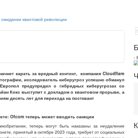
в ожидании квантовой революции
Б
-
Ч
начнет карать за вредный контент, компания Cloudflare
птографии, исследователь киберугроз успешно обманул
 Европол предупредил о гибридных киберугрозах со
йан Кокс выступит с докладом о квантовом прорыве, а
ям десять лет для перехода на постквант
ете: Ofcom теперь может вводить санкции
К
кобритании, теперь могут быть наказаны за неудаление
рнете, принятый в октябре 2023 года, требует от социальных