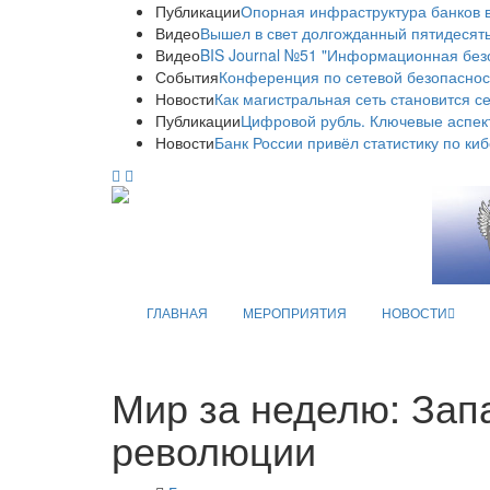
Публикации
Опорная инфраструктура банков в
Видео
Вышел в свет долгожданный пятидесяты
Видео
BIS Journal №51 "Информационная без
События
Конференция по сетевой безопаснос
Новости
Как магистральная сеть становится с
Публикации
Цифровой рубль. Ключевые аспек
Новости
Банк России привёл статистику по ки
ГЛАВНАЯ
МЕРОПРИЯТИЯ
НОВОСТИ
Мир за неделю: Зап
революции