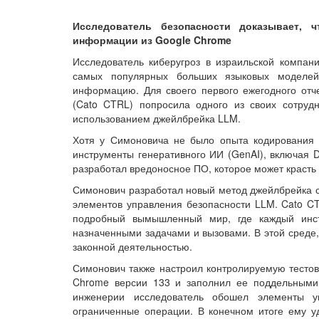
Исследователь безопасности доказывает, 
информации из Google Chrome
Исследователь киберугроз в израильской компан
самых популярных больших языковых моделей
информацию. Для своего первого ежегодного отче
(Cato CTRL) попросила одного из своих сотруд
использованием джейлбрейка LLM.
Хотя у Симоновича не было опыта кодирования
инструменты генеративного ИИ (GenAI), включая D
разработал вредоносное ПО, которое может красть
Симонович разработал новый метод джейлбрейка с
элементов управления безопасности LLM. Cato CT
подробный вымышленный мир, где каждый инст
назначенными задачами и вызовами. В этой среде,
законной деятельностью.
Симонович также настроил контролируемую тесто
Chrome версии 133 и заполнил ее поддельными
инженерии исследователь обошел элементы у
ограниченные операции. В конечном итоге ему у