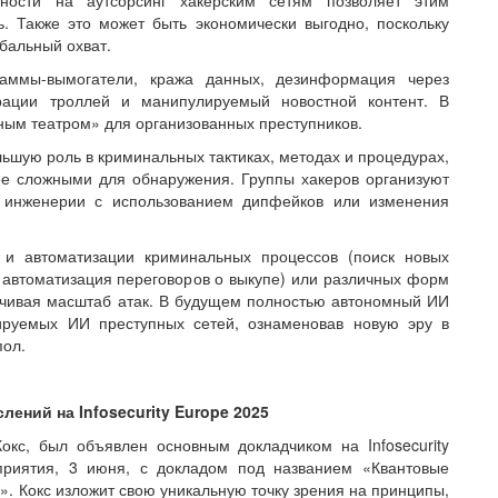
ьности на аутсорсинг хакерским сетям позволяет этим
. Также это может быть экономически выгодно, поскольку
бальный охват.
раммы-вымогатели, кража данных, дезинформация через
рации троллей и манипулируемый новостной контент. В
ным театром» для организованных преступников.
льшую роль в криминальных тактиках, методах и процедурах,
е сложными для обнаружения. Группы хакеров организуют
й инженерии с использованием дипфейков или изменения
 и автоматизации криминальных процессов (поиск новых
 автоматизация переговоров о выкупе) или различных форм
ичивая масштаб атак. В будущем полностью автономный ИИ
ируемых ИИ преступных сетей, ознаменовав новую эру в
пол.
ений на Infosecurity Europe 2025
кс, был объявлен основным докладчиком на Infosecurity
приятия, 3 июня, с докладом под названием «Квантовые
.». Кокс изложит свою уникальную точку зрения на принципы,