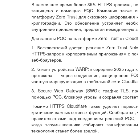
В настоящее время более 35% HTTPS-трафика, не о
защищено с помощью PQC. Компания также объ
платформу Zero Trust для сквозного шифрования 
криптографии. Это обновление устраняет необ
внутренние приложения, предлагая немедленную за
Для защиты PQC на платформе Zero Trust от Cloudf
1. Бесклиентский доступ: решение Zero Trust Net
HTTPS-запрос к корпоративным приложениям с пом
веб-браузеров.
2. Клиент устройства WARP: к середине 2025 года
протокола — через соединение, защищенное PQC.
частную маршрутизацию в глобальной сети Cloudfla
3. Secure Web Gateway (SWG): трафик TLS, про
помощью PQC, блокируя угрозы и сохраняя соответ
Помимо HTTPS Cloudflare также уделяет первос
критически важных сетевых функций. Сообщается, 
правительствами над внедрением решений PQC, 
когда злоумышленники собирают зашифрованны
технология станет более зрелой.