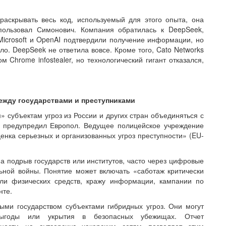
раскрывать весь код, используемый для этого опыта, она
пользовал Симонович. Компания обратилась к DeepSeek,
 Microsoft и OpenAI подтвердили получение информации, но
ло. DeepSeek не ответила вовсе. Кроме того, Cato Networks
 Chrome infostealer, но технологический гигант отказался,
ежду государствами и преступниками
субъектам угроз из России и других стран объединяться с
, предупредил Европол. Ведущее полицейское учреждение
енка серьезных и организованных угроз преступности» (EU-
а подрыв государств или институтов, часто через цифровые
ьной войны. Понятие может включать «саботаж критически
и физических средств, кражу информации, кампании по
нте.
ыми государством субъектами гибридных угроз. Они могут
выгоды или укрытия в безопасных убежищах. Отчет