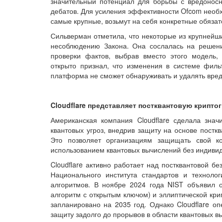
значительный потенциал для борьбы с вредонос
дебатов. Для усиления эффективности Ofcom необх
самые крупные, возьмут на себя конкретные обязат
Сильверман отметила, что некоторые из крупнейш
несоблюдению Закона. Она сослалась на решен
проверки фактов, выбрав вместо этого модель,
открыто признал, что изменения в системе фильт
платформа не сможет обнаруживать и удалять вред
Cloudflare представляет постквантовую крипт
Американская компания Cloudflare сделала зна
квантовых угроз, внедрив защиту на основе постк
Это позволяет организациям защищать свой к
использованием квантовых вычислений без индиви
Cloudflare активно работает над постквантовой б
Национального института стандартов и технолог
алгоритмов. В ноябре 2024 года NIST объявил о
алгоритм с открытым ключом) и эллиптической кр
запланировано на 2035 год. Однако Cloudflare оп
защиту задолго до прорывов в области квантовых в