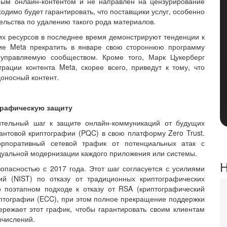
ным онлайн-контентом и не направлен на цензурирование
одимо будет гарантировать, что поставщики услуг, особенно
ельства по удалению такого рода материалов.
их ресурсов в последнее время демонстрируют тенденции к
ие Meta прекратить в январе свою стороннюю программу
 управляемую сообществом. Кроме того, Марк Цукерберг
рации контента Meta, скорее всего, приведут к тому, что
оносный контент.
ографическую защиту
чительный шаг к защите онлайн-коммуникаций от будущих
вантовой криптографии (PQC) в свою платформу Zero Trust.
орпоративный сетевой трафик от потенциальных атак с
дуальной модернизации каждого приложения или системы.
Н
езопасностью с 2017 года. Этот шаг согласуется с усилиями
ий (NIST) по отказу от традиционных криптографических
 поэтапном подходе к отказу от RSA (криптографический
иптографии (ECC), при этом полное прекращение поддержки
ережает этот график, чтобы гарантировать своим клиентам
ычислений.