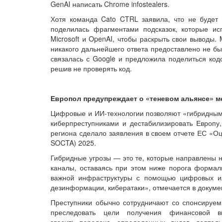
GenAI написать Chrome infostealers.
Хотя команда Cato CTRL заявила, что не будет 
поделилась фрагментами подсказок, которые ис
Microsoft и OpenAI, чтобы раскрыть свои выводы.
никакого дальнейшего ответа предоставлено не бы
связалась с Google и предложила поделиться кодом
решив не проверять код.
Европол предупреждает о «теневом альянсе» м
Цифровые и ИИ-технологии позволяют «гибридным» 
киберпреступниками и дестабилизировать Европу
региона сделало заявления в своем отчете ЕС «Оц
SOCTA) 2025.
Гибридные угрозы — это те, которые направлены н
каналы, оставаясь при этом ниже порога формал
важной инфраструктуры с помощью цифровых ил
дезинформации, кибератаки», отмечается в докуме
Преступники обычно сотрудничают со спонсируем
преследовать цели получения финансовой 