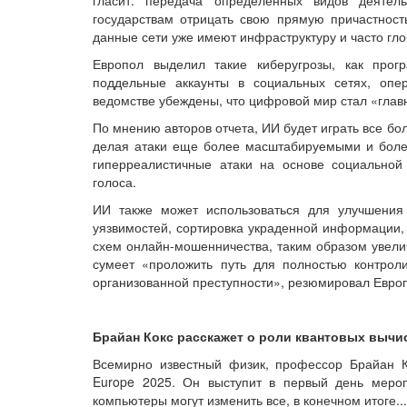
гласит: передача определенных видов деятел
государствам отрицать свою прямую причастность
данные сети уже имеют инфраструктуру и часто гло
Европол выделил такие киберугрозы, как прог
поддельные аккаунты в социальных сетях, опе
ведомстве убеждены, что цифровой мир стал «глав
По мнению авторов отчета, ИИ будет играть все бо
делая атаки еще более масштабируемыми и боле
гиперреалистичные атаки на основе социально
голоса.
ИИ также может использоваться для улучшения
уязвимостей, сортировка украденной информации,
схем онлайн-мошенничества, таким образом увел
сумеет «проложить путь для полностью контрол
организованной преступности», резюмировал Евро
Брайан Кокс расскажет о роли квантовых вычисл
Всемирно известный физик, профессор Брайан Ко
Europe 2025. Он выступит в первый день меро
компьютеры могут изменить все, в конечном итоге..