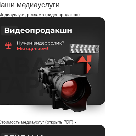
аши медиауслуги
 Медиауслуги, реклама (видеопродакшн) -
Стоимость медиауслуг (открыть PDF) -