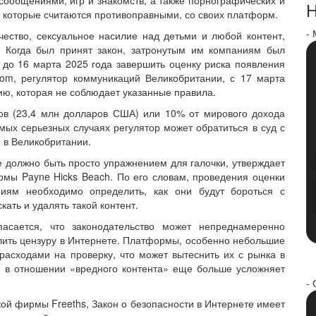
сообщениями, игр и знакомств, а также порнографических и
Н
которые считаются противоправными, со своих платформ.
-
чество, сексуальное насилие над детьми и любой контент,
 Когда был принят закон, затронутым им компаниям был
до 16 марта 2025 года завершить оценку риска появления
om, регулятор коммуникаций Великобритании, с 17 марта
ию, которая не соблюдает указанные правила.
ов (23,4 млн долларов США) или 10% от мирового дохода
амых серьезных случаях регулятор может обратиться в суд с
 в Великобритании.
 должно быть просто упражнением для галочки, утверждает
мы Payne Hicks Beach. По его словам, проведения оценки
ниям необходимо определить, как они будут бороться с
кать и удалять такой контент.
пасается, что законодательство может непреднамеренно
лить цензуру в Интернете. Платформы, особенно небольшие
расходами на проверку, что может вытеснить их с рынка в
и в отношении «вредного контента» еще больше усложняет
- 
й фирмы Freeths, Закон о безопасности в Интернете имеет