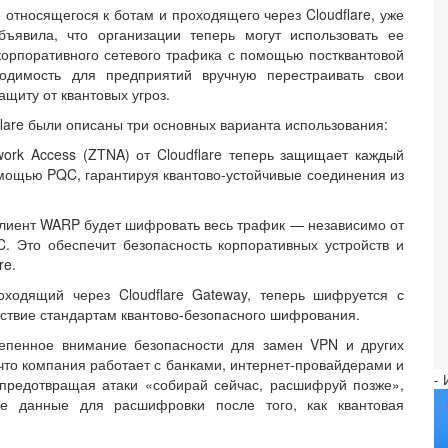
тносящегося к ботам и проходящего через Cloudflare, уже
явила, что организации теперь могут использовать ее
корпоративного сетевого трафика с помощью постквантовой
ходимость для предприятий вручную перестраивать свои
щиту от квантовых угроз.
lare были описаны три основных варианта использования:
work Access (ZTNA) от Cloudflare теперь защищает каждый
ощью PQC, гарантируя квантово-устойчивые соединения из
 клиент WARP будет шифровать весь трафик — независимо от
 Это обеспечит безопасность корпоративных устройств и
re.
ходящий через Cloudflare Gateway, теперь шифруется с
ствие стандартам квантово-безопасного шифрования.
тепенное внимание безопасности для замен VPN и других
что компания работает с банками, интернет-провайдерами и
-
предотвращая атаки «собирай сейчас, расшифруй позже»,
е данные для расшифровки после того, как квантовая