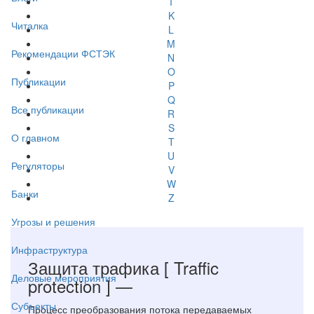
I
K
Читалка
L
M
Рекомендации ФСТЭК
N
O
Публикации
P
Q
Все публикации
R
S
О главном
T
U
Регуляторы
V
W
Банки
Z
Угрозы и решения
Инфраструктура
Защита трафика
[ Traffic
Деловые мероприятия
protection ]
—
Субъекты
Процесс преобразования потока передаваемых