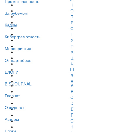
Промышленность
Н
О
За рубежом
П
Р
Кадры
С
Т
Киберграмотность
У
Ф
Мероприятия
Х
Ц
От партнёров
Ч
Ш
БЛОГИ
Э
Я
BIS JOURNAL
A
B
Главная
C
D
О журнале
E
F
Авторы
G
H
Блоги