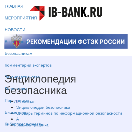
ГЛАВНАЯ
МЕРОПРИЯТИЯ
НОВОСТИ
Все новости
Безопасникам
Комментарии экспертов
Энциклопедия
Законодательство
безопасника
Регуляторы
Персданные
Главная
Энциклопедия безопасника
Биометрия
Словарь терминов по информационной безопасности
А
Киберпреступность
Защита трафика