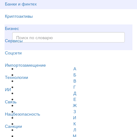
Банки и финтех
Криптоактивы
Бизнес
Сервисы
Соцсети
Импортозамещение
А
Б
Технологии
В
Г
ИИ
Д
Е
Связь
Ж
З
Нацбезопасность
И
К
Санкции
Л
М