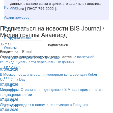
данных в канале связи в целях его защиты от анализа
История
трафика [ ПНСТ-799-2022 ].
Архив номеров
Подписаться на новости BIS Journal /
Подписка
Медиа группы Авангард
Сотрудничество
Подписаться
Отзывы
Введите ваш E-mail
Отправляя данную форму вы соглашаетесь с
политикой
ЭНЦИКЛОПЕДИЯ БЕЗОПАСНИКА
конфиденциальности персональных данных
LEAK-БЕЗ
07.08.2026
В Москве прошла вторая инженерная конференция Kuber
О НАС
Community Day
07.08.2026
Минцифры: Ограничения для детских SIM-карт применяются
только родителями
07.08.2026
ЛК предупреждает о новом инфостилере в Telegram
07.08.2026