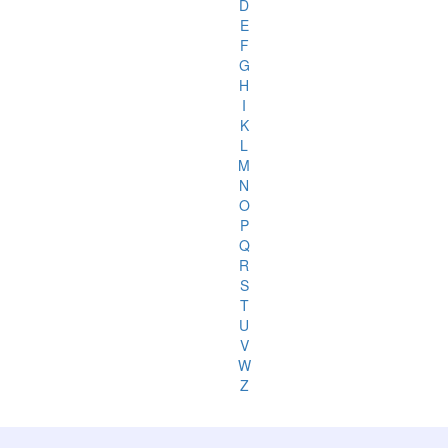
D
E
F
G
H
I
K
L
M
N
O
P
Q
R
S
T
U
V
W
Z