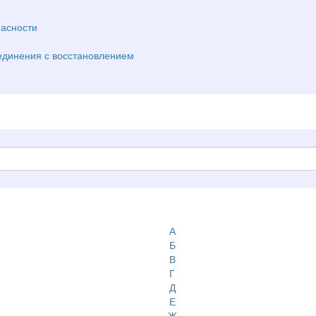
асности
единения с восстановлением
А
Б
В
Г
Д
Е
Ж