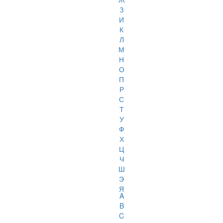
З
И
К
Л
М
Н
О
П
Р
С
Т
У
Ф
Х
Ц
Ч
Ш
Э
Я
A
B
C