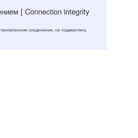
лением
[ Connection integrity
становленном соединении, не подверглись