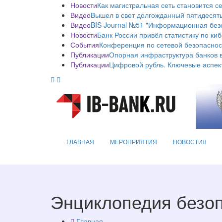
Новости
Как магистральная сеть становится с
Видео
Вышел в свет долгожданный пятидесяты
Видео
BIS Journal №51 "Информационная без
Новости
Банк России привёл статистику по ки
События
Конференция по сетевой безопаснос
Публикации
Опорная инфраструктура банков в
Публикации
Цифровой рубль. Ключевые аспек
ГЛАВНАЯ
МЕРОПРИЯТИЯ
НОВОСТИ
Энциклопедия безо
Главная