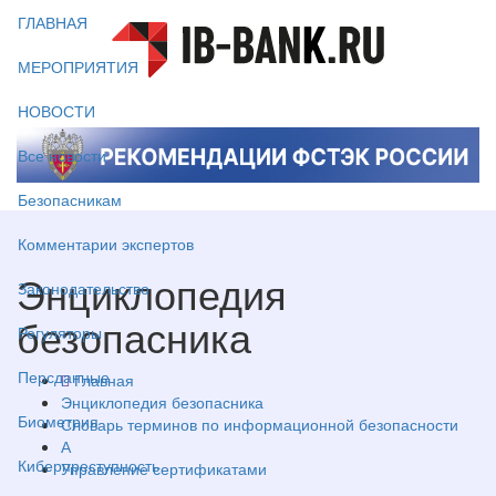
ГЛАВНАЯ
МЕРОПРИЯТИЯ
НОВОСТИ
Все новости
Безопасникам
Комментарии экспертов
Энциклопедия
Законодательство
безопасника
Регуляторы
Персданные
Главная
Энциклопедия безопасника
Биометрия
Словарь терминов по информационной безопасности
А
Киберпреступность
Управление сертификатами