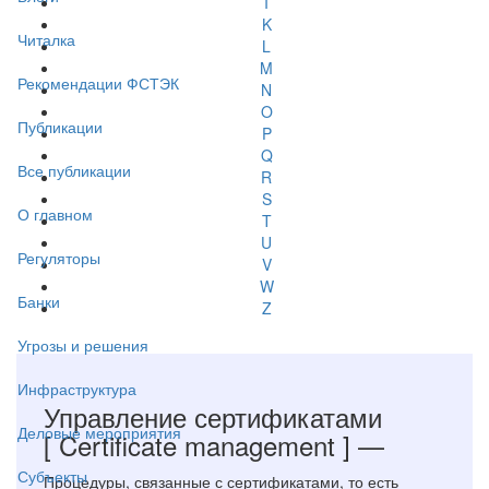
I
K
Читалка
L
M
Рекомендации ФСТЭК
N
O
Публикации
P
Q
Все публикации
R
S
О главном
T
U
Регуляторы
V
W
Банки
Z
Угрозы и решения
Инфраструктура
Управление сертификатами
Деловые мероприятия
[ Certificate management ]
—
Субъекты
Процедуры, связанные с сертификатами, то есть