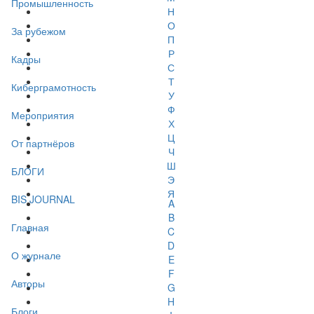
Промышленность
Н
О
За рубежом
П
Р
Кадры
С
Т
Киберграмотность
У
Ф
Мероприятия
Х
Ц
От партнёров
Ч
Ш
БЛОГИ
Э
Я
BIS JOURNAL
A
B
Главная
C
D
О журнале
E
F
Авторы
G
H
Блоги