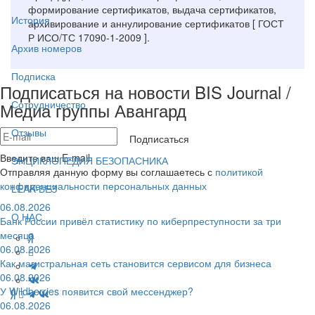
формирование сертификатов, выдача сертификатов,
История
архивирование и аннулирование сертификатов [ ГОСТ
Р ИСО/ТС 17090-1-2009 ].
Архив номеров
Подписка
Подписаться на новости BIS Journal /
Сотрудничество
Медиа группы Авангард
Отзывы
Подписаться
Введите ваш E-mail
ЭНЦИКЛОПЕДИЯ БЕЗОПАСНИКА
Отправляя данную форму вы соглашаетесь с
политикой
конфиденциальности персональных данных
LEAK-БЕЗ
06.08.2026
О НАС
Банк России привёл статистику по киберпреступности за три
месяца
06.08.2026
Как магистральная сеть становится сервисом для бизнеса
06.08.2026
У Wildberries появится свой мессенджер?
06.08.2026