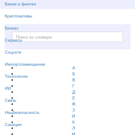
Банки и финтех
Криптоактивы
Бизнес
Сервисы
Соцсети
Импортозамещение
А
Б
Технологии
В
Г
ИИ
Д
Е
Связь
Ж
З
Нацбезопасность
И
К
Санкции
Л
М